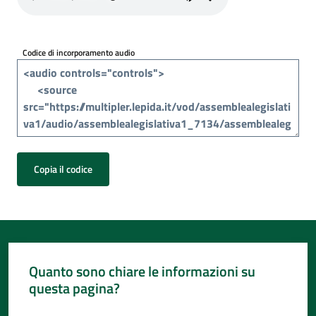
Per
i
media
Codice di incorporamento audio
Per
i
cittadini
Copia il codice
Quanto sono chiare le informazioni su
questa pagina?
Valuta da 1 a 5 stelle