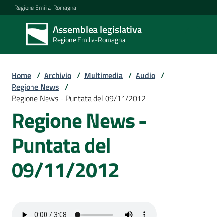
Vai al contenuto
Vai alla navigazione
Vai al footer
Regione Emilia-Romagna
Assemblea legislativa
Assemblea
Regione Emilia-Romagna
legislativa
Regione Emilia-
Romagna
Home
/
Archivio
/
Multimedia
/
Audio
/
Regione News
/
Regione News - Puntata del 09/11/2012
Assemblea
Regione News -
Puntata del
Attività
09/11/2012
Argomenti