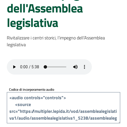
Per
dell'Assemblea
i
media
legislativa
Per
i
Rivitalizzare i centri storici, l’impegno dell’Assemblea
cittadini
legislativa
Codice di incorporamento audio