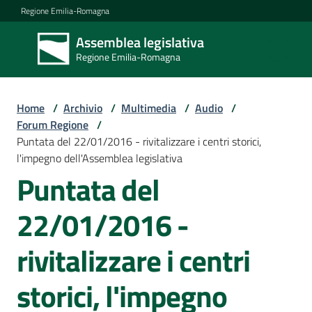
Vai al contenuto
Vai alla navigazione
Vai al footer
Regione Emilia-Romagna
Assemblea legislativa
Assemblea
Regione Emilia-Romagna
legislativa
Regione Emilia-
Romagna
Home
/
Archivio
/
Multimedia
/
Audio
/
Forum Regione
/
Puntata del 22/01/2016 - rivitalizzare i centri storici,
Assemblea
l'impegno dell'Assemblea legislativa
Puntata del
Attività
22/01/2016 -
rivitalizzare i centri
Argomenti
storici, l'impegno