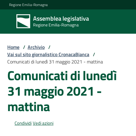
Vai al contenuto
Vai alla navigazione
Vai al footer
Regione Emilia-Romagna
Assemblea legislativa
Assemblea
Regione Emilia-Romagna
legislativa
Regione Emilia-
Romagna
Home
/
Archivio
/
Vai sul sito giornalistico CronacaBianca
/
Comunicati di lunedì 31 maggio 2021 - mattina
Assemblea
Comunicati di lunedì
31 maggio 2021 -
Attività
mattina
Argomenti
Condividi
Vedi azioni