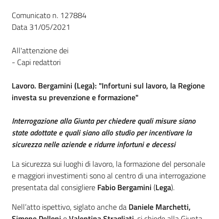
Per
i
Comunicato n. 127884
media
Data 31/05/2021
All'attenzione dei
Per
- Capi redattori
i
cittadini
Lavoro. Bergamini (Lega): "Infortuni sul lavoro, la Regione
investa su prevenzione e formazione"
Interrogazione alla Giunta per chiedere quali misure siano
state adottate e quali siano allo studio per incentivare la
sicurezza nelle aziende e ridurre infortuni e decessi
La sicurezza sui luoghi di lavoro, la formazione del personale
e maggiori investimenti sono al centro di una interrogazione
presentata dal consigliere
Fabio Bergamini
(
Lega
).
Nell’atto ispettivo, siglato anche da
Daniele Marchetti,
Simone Pelloni
e
Valentina Stragliati
, si chiede alla Giunta