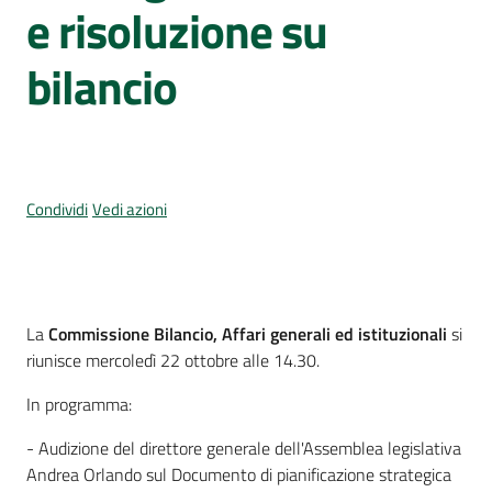
Per
e risoluzione su
i
media
bilancio
Per
i
cittadini
Condividi
Vedi azioni
Cos'è
La
Commissione Bilancio, Affari generali ed istituzionali
si
riunisce mercoledì 22 ottobre alle 14.30.
In programma:
- Audizione del direttore generale dell'Assemblea legislativa
Andrea Orlando sul Documento di pianificazione strategica