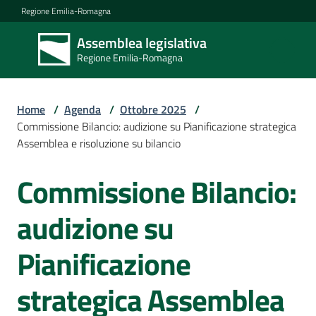
Vai al contenuto
Vai alla navigazione
Vai al footer
Regione Emilia-Romagna
Assemblea legislativa
Assemblea
Regione Emilia-Romagna
legislativa
Regione Emilia-
Romagna
Home
/
Agenda
/
Ottobre 2025
/
Commissione Bilancio: audizione su Pianificazione strategica
Assemblea e risoluzione su bilancio
Assemblea
Commissione Bilancio:
Salta al contenuto
Attività
audizione su
Pianificazione
Argomenti
strategica Assemblea