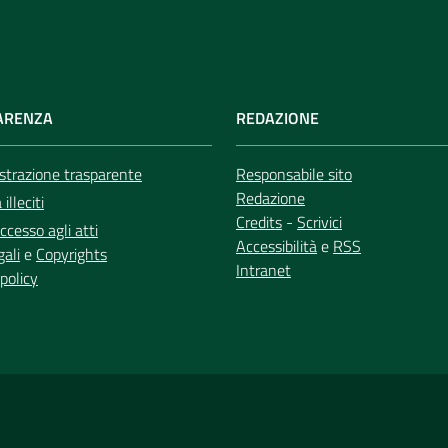
ARENZA
REDAZIONE
trazione trasparente
Responsabile sito
Redazione
illeciti
Credits
-
Scrivici
ccesso agli atti
Accessibilità
e
RSS
gali
e
Copyrights
Intranet
policy