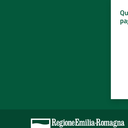
Qu
pa
Valut