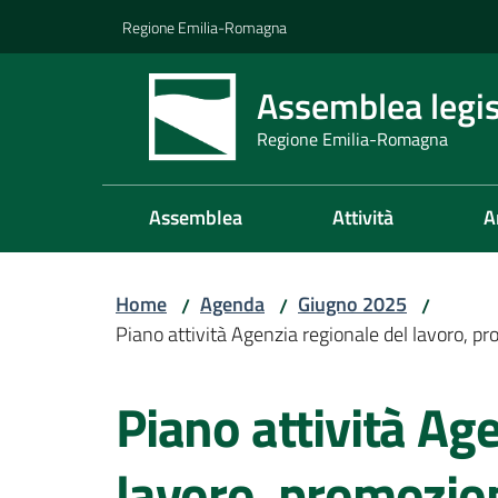
Vai al contenuto
Vai alla navigazione
Vai al footer
Regione Emilia-Romagna
Assemblea legis
Regione Emilia-Romagna
Assemblea
Attività
A
Home
Agenda
Giugno 2025
/
/
/
Piano attività Agenzia regionale del lavoro, 
Salta al contenuto
Piano attività Ag
lavoro, promozion