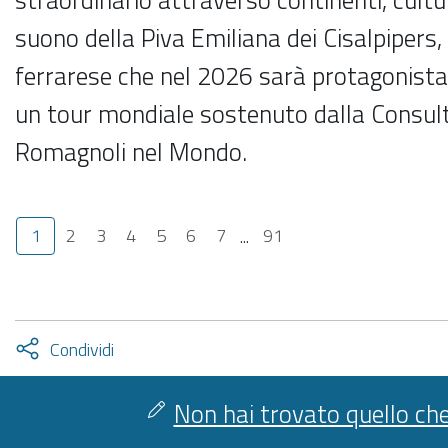
suono della Piva Emiliana dei Cisalpipers
ferrarese che nel 2026 sarà protagonista
un tour mondiale sostenuto dalla Consult
Romagnoli nel Mondo.
1
2
3
4
5
6
7
...
91
Attiva
Condividi
condividi
facebook
twitter
Non hai trovato quello che