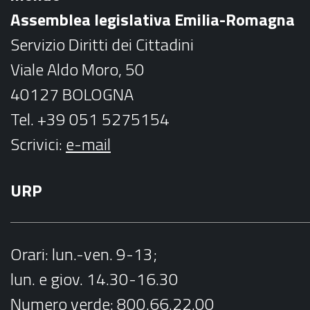
o
r
Assemblea legislativa Emilia-Romagna
k
a
Servizio Diritti dei Cittadini
m
Viale Aldo Moro, 50
40127 BOLOGNA
Tel. +39 051 5275154
Scrivici:
e-mail
URP
Orari
: lun.-ven. 9-13;
lun. e giov. 14.30-16.30
Numero verde:
800.66.22.00