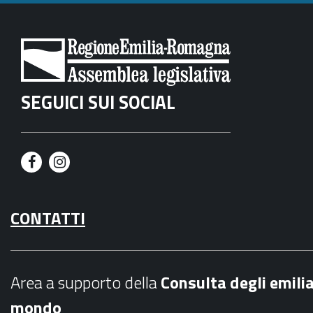
SEGUICI SUI SOCIAL
F
I
a
n
CONTATTI
c
s
e
t
b
a
Area a supporto della
C
onsulta degli emili
o
g
mondo