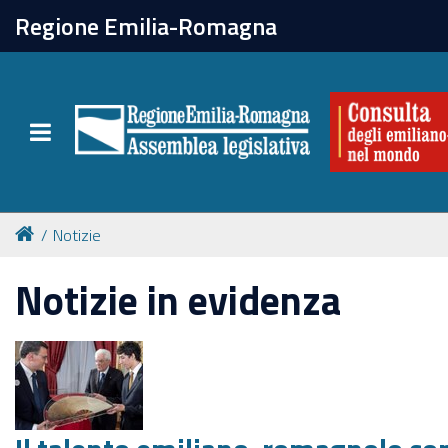
chiudi
Regione Emilia-Romagna
La Consulta
Toggle navigation
Attività
Per chi vive all'estero
Notizie
Newsletter
Notizie in evidenza