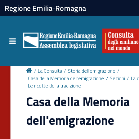
chiudi
Regione Emilia-Romagna
La Consulta
Toggle navigation
Attività
Per chi vive all'estero
La Consulta
Storia dell'emigrazione
Casa della Memoria dell'emigrazione
Sezioni
La 
Le ricette della tradizione
Newsletter
Casa della Memoria
dell'emigrazione