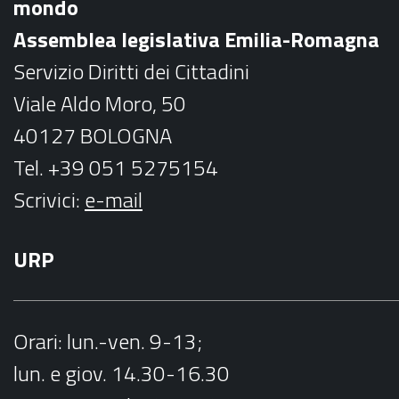
mondo
o
r
Assemblea legislativa Emilia-Romagna
k
a
Servizio Diritti dei Cittadini
m
Viale Aldo Moro, 50
40127 BOLOGNA
Tel. +39 051 5275154
Scrivici:
e-mail
URP
Orari
: lun.-ven. 9-13;
lun. e giov. 14.30-16.30