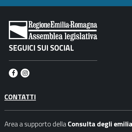
SEGUICI SUI SOCIAL
F
I
a
n
CONTATTI
c
s
e
t
b
a
Area a supporto della
C
onsulta degli emili
o
g