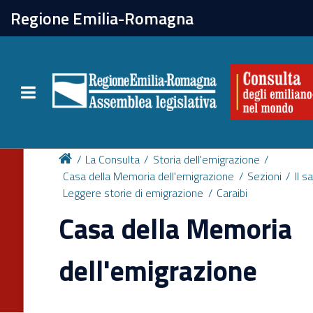
chiudi
Regione Emilia-Romagna
La Consulta
Toggle navigation
Attività
Per chi vive all'estero
La Consulta
Storia dell'emigrazione
Casa della Memoria dell'emigrazione
Sezioni
Il s
Leggere storie di emigrazione
Caraibi
Newsletter
Casa della Memoria
dell'emigrazione