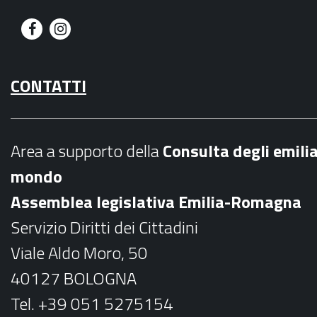
F
I
a
n
CONTATTI
c
s
e
t
b
a
Area a supporto della
C
onsulta degli emili
o
g
mondo
o
r
Assemblea legislativa Emilia-Romagna
k
a
Servizio Diritti dei Cittadini
m
Viale Aldo Moro, 50
40127 BOLOGNA
Tel. +39 051 5275154