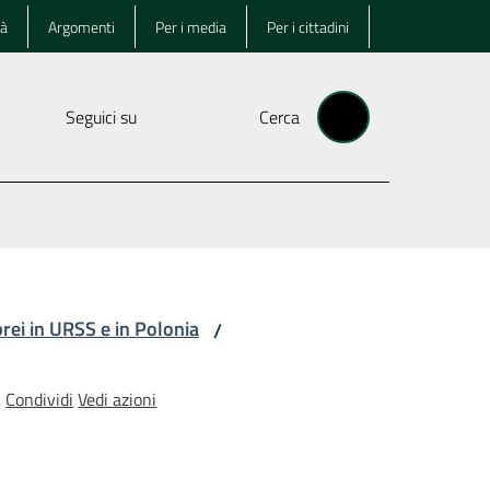
tà
Argomenti
Per i media
Per i cittadini
Seguici su
Cerca
brei in URSS e in Polonia
/
Condividi
Vedi azioni