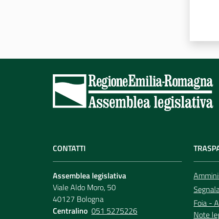
CONTATTI
TRASP
Assemblea legislativa
Amminis
Viale Aldo Moro, 50
Segnala 
40127 Bologna
Foia - A
Centralino
051 5275226
Note le