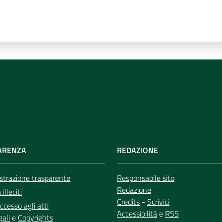
ARENZA
REDAZIONE
trazione trasparente
Responsabile sito
Redazione
illeciti
Credits
-
Scrivici
ccesso agli atti
Accessibilità
e
RSS
gali
e
Copyrights