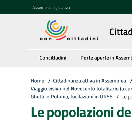
Vai al contenuto
Vai alla navigazione
Vai al footer
Assemblea legislativa
Citta
Concittadini
Porte aperte in Assem
Home
Cittadinanza attiva in Assemblea
/
Viaggio visivo nel Novecento totalitario (a cu
Ghetti in Polonia, fucilazioni in URSS
Le po
/
Le popolazioni dei