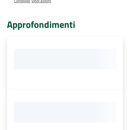
Condividi
Vedi azioni
Percorsi
sulla
memoria
Approfondimenti
Seguici
su
Assemblea
legislativa