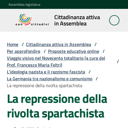
Vai al contenuto
Vai alla navigazione
Vai al footer
Assemblea legislativa
Cittadinanza attiva
Cittadinanza
in Assemblea
attiva in
Assemblea
Home
/
Cittadinanza attiva in Assemblea
/
Per approfondire
/
Proposte educative online
/
Viaggio visivo nel Novecento totalitario (a cura del
Concittadini
/
Prof. Francesco Maria Feltri)
L'ideologia nazista e il razzismo fascista
/
Porte
La Germania tra nazionalismo e comunismo
/
aperte
La repressione della rivolta spartachista
in
La repressione della
Assemblea
rivolta spartachista
Mostre
itineranti