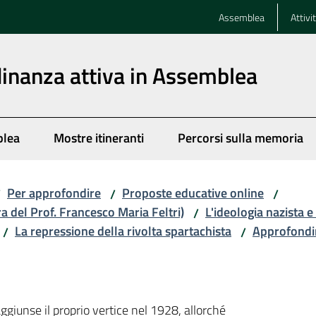
Assemblea
Attivi
dinanza attiva in Assemblea
blea
Mostre itineranti
Percorsi sulla memoria
Per approfondire
Proposte educative online
/
/
/
ra del Prof. Francesco Maria Feltri)
L'ideologia nazista e
/
La repressione della rivolta spartachista
Approfondi
/
/
ggiunse il proprio vertice nel 1928, allorché