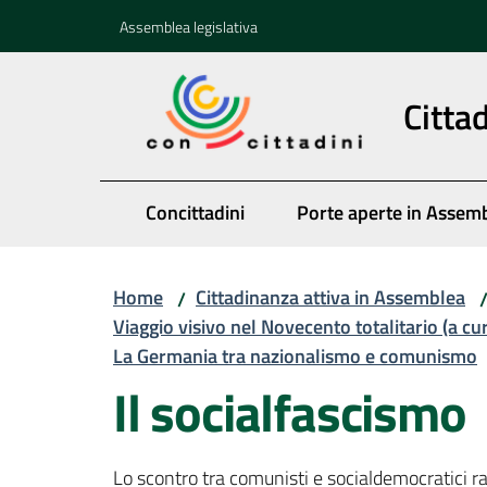
Vai al contenuto
Vai alla navigazione
Vai al footer
Assemblea legislativa
Citta
Concittadini
Porte aperte in Assem
Home
Cittadinanza attiva in Assemblea
/
Viaggio visivo nel Novecento totalitario (a cu
La Germania tra nazionalismo e comunismo
Il socialfascismo
Lo scontro tra comunisti e socialdemocratici ra