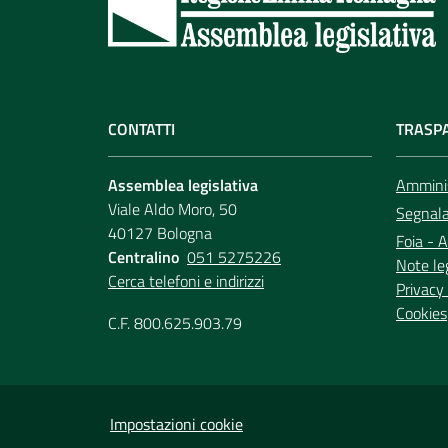
CONTATTI
TRASP
Assemblea legislativa
Amminis
Viale Aldo Moro, 50
Segnala 
40127 Bologna
Foia - A
Centralino
051 5275226
Note le
Cerca telefoni e indirizzi
Privacy 
Cookies
C.F. 800.625.903.79
Impostazioni cookie