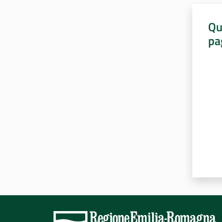
Qu
pa
Valut