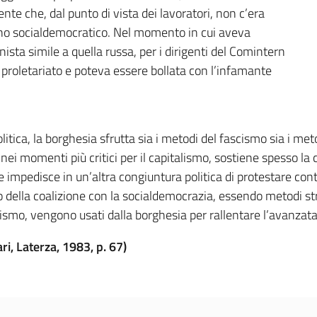
te che, dal punto di vista dei lavoratori, non c’era
uno socialdemocratico. Nel momento in cui aveva
nista simile a quella russa, per i dirigenti del Comintern
 proletariato e poteva essere bollata con l’infamante
tica, la borghesia sfrutta sia i metodi del fascismo sia i met
ei momenti più critici per il capitalismo, sostiene spesso la 
impedisce in un’altra congiuntura politica di protestare contr
 della coalizione con la socialdemocrazia, essendo metodi str
lismo, vengono usati dalla borghesia per rallentare l’avanzata 
ari, Laterza, 1983, p. 67)