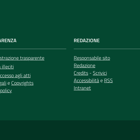
ARENZA
REDAZIONE
trazione trasparente
Responsabile sito
Redazione
illeciti
Credits
-
Scrivici
ccesso agli atti
Accessibilità
e
RSS
gali
e
Copyrights
Intranet
policy