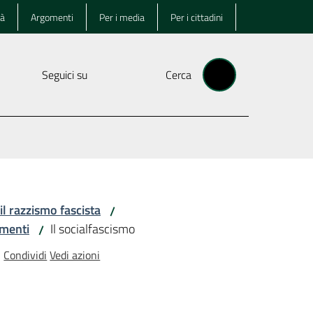
tà
Argomenti
Per i media
Per i cittadini
Seguici su
Cerca
 il razzismo fascista
/
menti
Il socialfascismo
/
Condividi
Vedi azioni