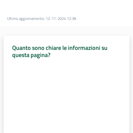
Percorsi
sulla
memoria
Ultimo aggiornamento
:
12-11-2024 12:38
Seguici
Quanto sono chiare le informazioni su
su
questa pagina?
Valuta da 1 a 5 stelle
Assemblea
legislativa