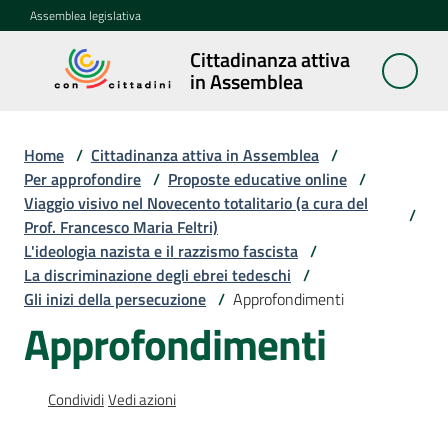
Vai al contenuto
Vai alla navigazione
Vai al footer
Assemblea legislativa
Cittadinanza attiva
Cittadinanza
in Assemblea
attiva in
Assemblea
Home
/
Cittadinanza attiva in Assemblea
/
Per approfondire
/
Proposte educative online
/
Viaggio visivo nel Novecento totalitario (a cura del
Concittadini
/
Prof. Francesco Maria Feltri)
L'ideologia nazista e il razzismo fascista
/
Porte
La discriminazione degli ebrei tedeschi
/
aperte
Gli inizi della persecuzione
/
Approfondimenti
in
Approfondimenti
Assemblea
Mostre
Condividi
Vedi azioni
itineranti