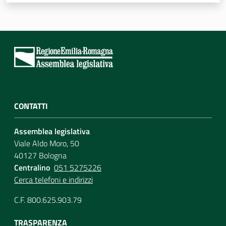
Assemblea
Attività
Argomenti
Per i media
CONTATTI
Assemblea legislativa
Per i cittadini
Viale Aldo Moro, 50
40127 Bologna
Centralino
051 5275226
Cerca telefoni e indirizzi
C.F. 800.625.903.79
TRASPARENZA