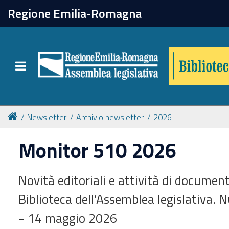
chiudi
Regione Emilia-Romagna
Biblioteca
Toggle navigation
Catalogo online
Collezioni
Newsletter
Archivio newsletter
2026
Monitor 510 2026
Per approfondire
Novità editoriali e attività di documen
Appuntamenti
Biblioteca dell’Assemblea legislativa. 
Prenotazione spazi
- 14 maggio 2026