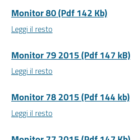
2015
(Pdf
Monitor 80 (Pdf 142 Kb)
144
Monitor
Kb)
Leggi il resto
80
-
(Pdf
142
Monitor 79 2015 (Pdf 147 kB)
Kb)
Monitor
-
Leggi il resto
79
2015
(Pdf
Monitor 78 2015 (Pdf 144 kb)
147
Monitor
kB)
Leggi il resto
78
-
2015
(Pdf
Monitor 77 2015 (Pdf 147 Kb)