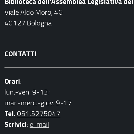
Biblioteca dell'Assemblea Legislativa d
o
Viale Aldo Moro, 46
o
40127 Bologna
k
CONTATTI
Orari
:
lun.-ven. 9-13;
mar.-merc.-giov. 9-17
Tel.
051.5275047
Scrivici
:
e-mail