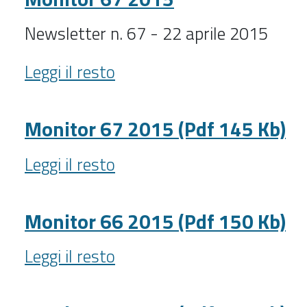
144
Kb)
Newsletter n. 67 - 22 aprile 2015
-
Monitor
Leggi il resto
67
2015
-
Monitor 67 2015 (Pdf 145 Kb)
Monitor
Leggi il resto
67
2015
(Pdf
Monitor 66 2015 (Pdf 150 Kb)
145
Monitor
Kb)
Leggi il resto
66
-
2015
(Pdf