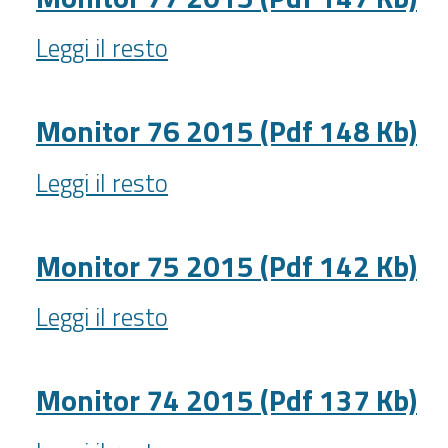
144
Monitor
kb)
Leggi il resto
77
-
2015
(Pdf
Monitor 76 2015 (Pdf 148 Kb)
147
Monitor
Kb)
Leggi il resto
76
-
2015
(Pdf
Monitor 75 2015 (Pdf 142 Kb)
148
Monitor
Kb)
Leggi il resto
75
-
2015
(Pdf
Monitor 74 2015 (Pdf 137 Kb)
142
Monitor
Kb)