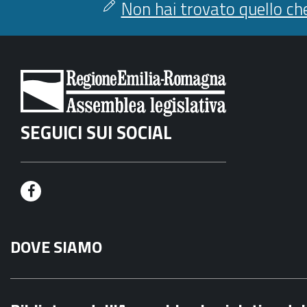
Non hai trovato quello che
SEGUICI SUI SOCIAL
F
a
DOVE SIAMO
c
e
b