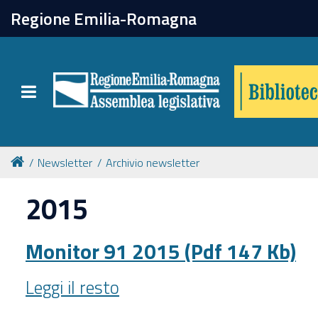
chiudi
Regione Emilia-Romagna
Biblioteca
Toggle navigation
Catalogo online
Collezioni
Newsletter
Archivio newsletter
2015
Per approfondire
Monitor 91 2015 (Pdf 147 Kb)
Appuntamenti
Monitor
Leggi il resto
Prenotazione spazi
91