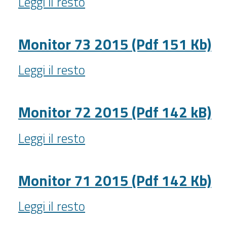
Leggi il resto
74
-
2015
(Pdf
Monitor 73 2015 (Pdf 151 Kb)
137
Monitor
Kb)
Leggi il resto
73
-
2015
(Pdf
Monitor 72 2015 (Pdf 142 kB)
151
Monitor
Kb)
Leggi il resto
72
-
2015
(Pdf
Monitor 71 2015 (Pdf 142 Kb)
142
Monitor
kB)
Leggi il resto
71
-