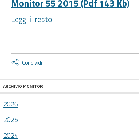
(Pdf
Monitor 55 2015 (Pdf 143 Kb)
149
Monitor
Kb)
Leggi il resto
55
-
2015
(Pdf
143
Kb)
Attiva
Condividi
-
condividi
facebook
twitter
ARCHIVIO MONITOR
2026
2025
2024