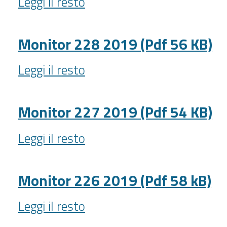
Leggi il resto
229
KB)
2019
-
(Pdf
Monitor 228 2019 (Pdf 56 KB)
62
Monitor
KB)
Leggi il resto
228
-
2019
(Pdf
Monitor 227 2019 (Pdf 54 KB)
56
Monitor
KB)
Leggi il resto
227
-
2019
(Pdf
Monitor 226 2019 (Pdf 58 kB)
54
Monitor
KB)
Leggi il resto
226
-