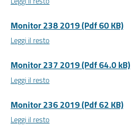
Leggi il resto
Speciale
-
3
2019
Monitor 238 2019 (Pdf 60 KB)
(Pdf
Monitor
69
Leggi il resto
238
kb)
2019
-
(Pdf
Monitor 237 2019 (Pdf 64.0 kB)
60
Monitor
KB)
Leggi il resto
237
-
2019
(Pdf
Monitor 236 2019 (Pdf 62 KB)
64.0
Monitor
kB)
Leggi il resto
236
-