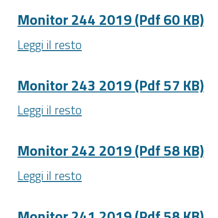
4
2019.pdf
Monitor 244 2019 (Pdf 60 KB)
-
Monitor
Leggi il resto
244
2019
(Pdf
Monitor 243 2019 (Pdf 57 KB)
60
Monitor
KB)
Leggi il resto
243
-
2019
(Pdf
Monitor 242 2019 (Pdf 58 KB)
57
Monitor
KB)
Leggi il resto
242
-
2019
(Pdf
Monitor 241 2019 (Pdf 58 KB)