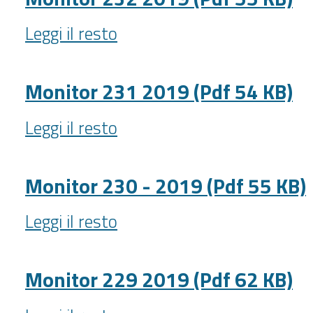
54.0
Monitor
kB)
Leggi il resto
232
-
2019
(Pdf
Monitor 231 2019 (Pdf 54 KB)
55
Monitor
KB)
Leggi il resto
231
-
2019
(Pdf
Monitor 230 - 2019 (Pdf 55 KB)
54
Monitor
KB)
Leggi il resto
230
-
-
2019
Monitor 229 2019 (Pdf 62 KB)
(Pdf
Monitor
55