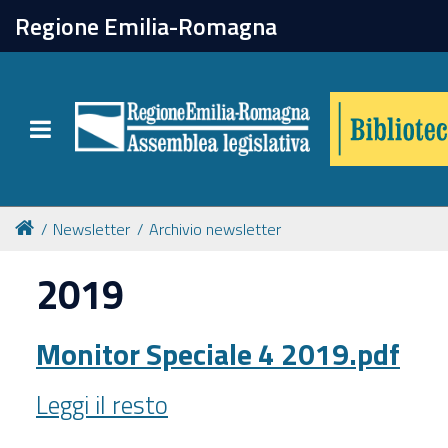
chiudi
Regione Emilia-Romagna
Biblioteca
Toggle navigation
Catalogo online
Collezioni
Newsletter
Archivio newsletter
2019
Per approfondire
Monitor Speciale 4 2019.pdf
Appuntamenti
Monitor
Leggi il resto
Prenotazione spazi
Speciale