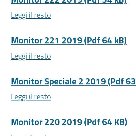
51
Monitor
kB)
Leggi il resto
222
-
2019
(Pdf
Monitor 221 2019 (Pdf 64 kB)
54
Monitor
kB)
Leggi il resto
221
-
2019
(Pdf
Monitor Speciale 2 2019 (Pdf 63
64
Monitor
kB)
Leggi il resto
Speciale
-
2
2019
Monitor 220 2019 (Pdf 64 KB)
(Pdf
Monitor
63