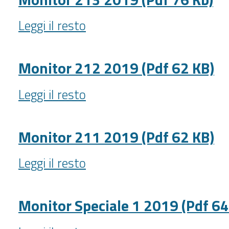
79
Monitor
Kb)
Leggi il resto
213
-
2019
(Pdf
Monitor 212 2019 (Pdf 62 KB)
76
Monitor
Kb)
Leggi il resto
212
-
2019
(Pdf
Monitor 211 2019 (Pdf 62 KB)
62
Monitor
KB)
Leggi il resto
211
-
2019
(Pdf
Monitor Speciale 1 2019 (Pdf 64
62
Monitor
KB)