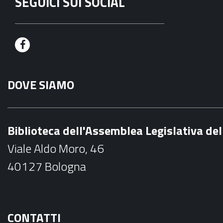
SEGUICI SUI SOCIAL
F
a
DOVE SIAMO
c
e
b
Biblioteca dell'Assemblea Legislativa d
o
Viale Aldo Moro, 46
o
40127 Bologna
k
CONTATTI