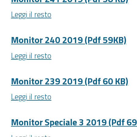
58
Monitor
KB)
Leggi il resto
241
-
2019
(Pdf
Monitor 240 2019 (Pdf 59KB)
58
Monitor
KB)
Leggi il resto
240
-
2019
(Pdf
Monitor 239 2019 (Pdf 60 KB)
59KB)
Monitor
-
Leggi il resto
239
2019
(Pdf
Monitor Speciale 3 2019 (Pdf 69
60
Monitor
KB)