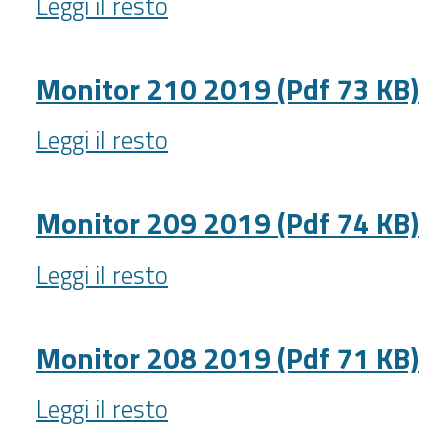
Leggi il resto
Speciale
-
1
2019
Monitor 210 2019 (Pdf 73 KB)
(Pdf
Monitor
64
Leggi il resto
210
KB)
2019
-
(Pdf
Monitor 209 2019 (Pdf 74 KB)
73
Monitor
KB)
Leggi il resto
209
-
2019
(Pdf
Monitor 208 2019 (Pdf 71 KB)
74
Monitor
KB)
Leggi il resto
208
-