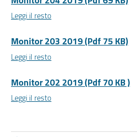
57
Monitor
kB)
Leggi il resto
204
-
2019
(Pdf
Monitor 203 2019 (Pdf 75 KB)
69
Monitor
KB)
Leggi il resto
203
-
2019
(Pdf
Monitor 202 2019 (Pdf 70 KB )
75
Monitor
KB)
Leggi il resto
202
-
2019
(Pdf
70
KB