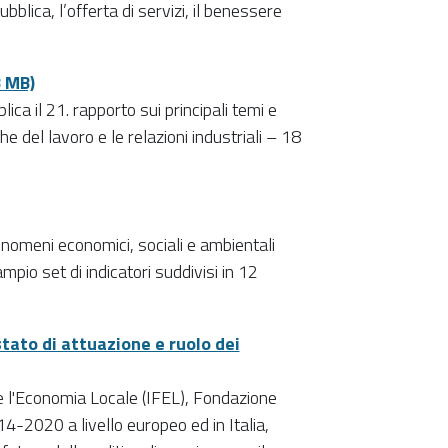
blica, l’offerta di servizi, il benessere
3 MB)
ca il 21. rapporto sui principali temi e
che del lavoro e le relazioni industriali – 18
fenomeni economici, sociali e ambientali
mpio set di indicatori suddivisi in 12
stato di attuazione e ruolo dei
 e l'Economia Locale (IFEL), Fondazione
4-2020 a livello europeo ed in Italia,