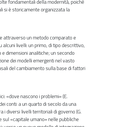
olte fondamentali della modernità, poiché
li si è storicamente organizzata la
lume attraverso un metodo comparato e
alcuni livelli: un primo, di tipo descrittivo,
o e dimensioni analitiche; un secondo
zione dei modelli emergenti nel vasto
sali del cambiamento sulla base di fattori
blici: «dove nascono i problemi» (E.
 dei conti: a un quarto di secolo da una
 i diversi livelli territoriali di governo (G.
le sul «capitale umano» nelle pubbliche
ici: verso un nuovo modello di integrazione