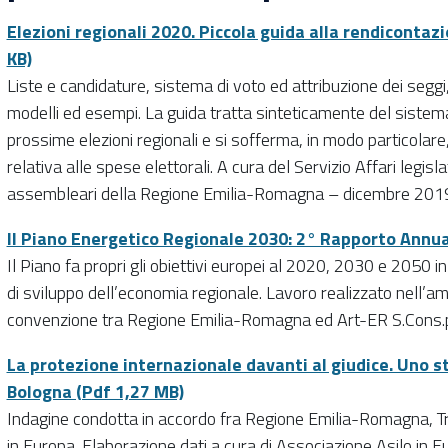
Elezioni regionali 2020. Piccola guida alla rendicontaz
KB)
Liste e candidature, sistema di voto ed attribuzione dei seggi
modelli ed esempi. La guida tratta sinteticamente del sistema 
prossime elezioni regionali e si sofferma, in modo particolare,
relativa alle spese elettorali. A cura del Servizio Affari legi
assembleari della Regione Emilia-Romagna – dicembre 201
Il Piano Energetico Regionale 2030: 2° Rapporto Annua
Il Piano fa propri gli obiettivi europei al 2020, 2030 e 2050 i
di sviluppo dell’economia regionale. Lavoro realizzato nell’amb
convenzione tra Regione Emilia-Romagna ed Art-ER S.Cons.
La protezione internazionale davanti al giudice. Uno st
Bologna (Pdf 1,27 MB)
Indagine condotta in accordo fra Regione Emilia-Romagna, Tr
in Europa. Elaborazione dati a cura di Associazione Asilo in E