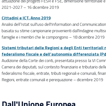
attuazione dei progetti FESR e FSE, dimensione territoriale e f
2021-2027 – 16 dicembre 2019
Cittadini e ICT. Anno 2019
Analisi dell’Istat sull'uso dell'Information and Communication 
basata su stime campionarie provenienti dall'indagine multisc
famiglie e i membri che le compongono – 18 dicembre 2019
Sistemi tributari delle Regioni e degli Enti territoriali
federalismo fiscale e dell’autonomia differenziata (Pd
Audizione della Corte dei conti, presentata presso la VI Co
Camera dei deputati, sul contesto finanziario e tributario dell
federalismo fiscale, entrate, tributi regionali e comunali, fina
Regioni, entrate comunali e perequazione – dicembre 2019
Dall'Unione Europea