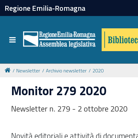
chiudi
Regione Emilia-Romagna
Biblioteca
Toggle navigation
Catalogo online
Collezioni
Newsletter
Archivio newsletter
2020
Monitor 279 2020
Per approfondire
Newsletter n. 279 - 2 ottobre 2020
Appuntamenti
Prenotazione spazi
Novità editoriali e attività di document