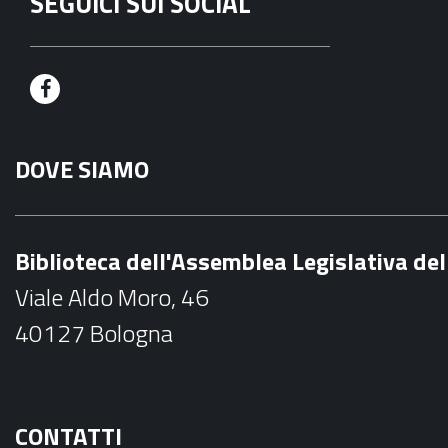
SEGUICI SUI SOCIAL
F
a
DOVE SIAMO
c
e
b
Biblioteca dell'Assemblea Legislativa d
o
Viale Aldo Moro, 46
o
40127 Bologna
k
CONTATTI