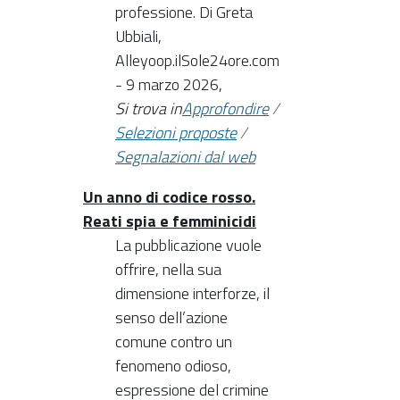
professione. Di Greta
Ubbiali,
Alleyoop.ilSole24ore.com
- 9 marzo 2026,
Si trova in
Approfondire
/
Selezioni proposte
/
Segnalazioni dal web
Un anno di codice rosso.
Reati spia e femminicidi
La pubblicazione vuole
offrire, nella sua
dimensione interforze, il
senso dell’azione
comune contro un
fenomeno odioso,
espressione del crimine