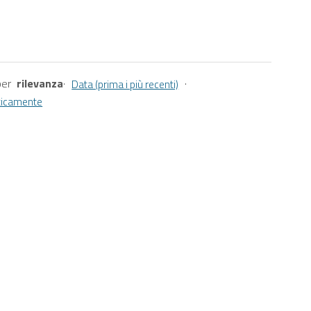
per
rilevanza
·
·
Data (prima i più recenti)
ticamente