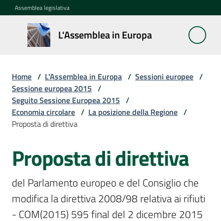
Vai al contenuto
Vai alla navigazione
Vai al footer
Assemblea legislativa
L'Assemblea
L'Assemblea in Europa
in Europa
Home
/
L'Assemblea in Europa
/
Sessioni europee
/
Cos'è
Sessione europea 2015
/
la
Seguito Sessione Europea 2015
/
Sessione
Economia circolare
/
La posizione della Regione
/
europea
Proposta di direttiva
Proposta di direttiva
La
Rete
europea
del Parlamento europeo e del Consiglio che 
regionale
modifica la direttiva 2008/98 relativa ai rifiuti 
Le
- COM(2015) 595 final del 2 dicembre 2015