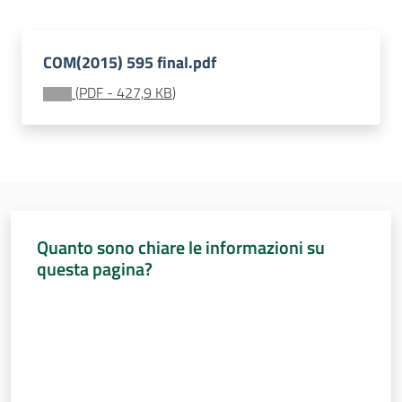
Sessioni
europee
Menu selezionato
COM(2015) 595 final.pdf
Notizie
(
PDF
-
427,9 KB
)
Assemblea
legislativa
Quanto sono chiare le informazioni su
questa pagina?
Assemblea
Valuta da 1 a 5 stelle
Attività
Argomenti
Per i media