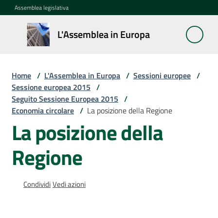
Vai al contenuto
Vai alla navigazione
Vai al footer
Assemblea legislativa
L'Assemblea
L'Assemblea in Europa
in Europa
Home
/
L'Assemblea in Europa
/
Sessioni europee
/
Cos'è
Sessione europea 2015
/
la
Seguito Sessione Europea 2015
/
Sessione
Economia circolare
/
La posizione della Regione
europea
La posizione della
La
Regione
Rete
europea
regionale
Condividi
Vedi azioni
Le