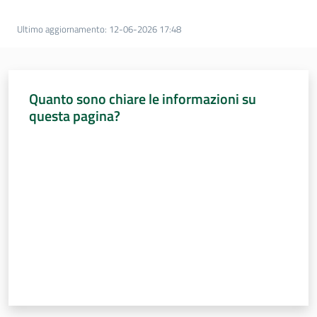
Sessioni
europee
Ultimo aggiornamento
:
12-06-2026 17:48
Menu selezionato
Notizie
Quanto sono chiare le informazioni su
questa pagina?
Valuta da 1 a 5 stelle
Assemblea
legislativa
Assemblea
Attività
Argomenti
Per i media