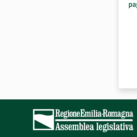
pa
Valut