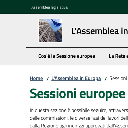
Vai al contenuto
Vai alla navigazione
Vai al footer
Assemblea legislativa
L'Assemblea i
Cos'è la Sessione europea
La Rete 
Home
L'Assemblea in Europa
Sessioni
/
/
Sessioni europee
In questa sezione è possibile seguire, attraverso 
delle commissioni, le diverse fasi dei lavori del
dalla Regione agli indirizzi approvati dall'Assem