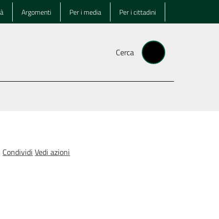
tà
Argomenti
Per i media
Per i cittadini
Cerca
Condividi
Vedi azioni