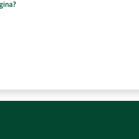
gina?
a da 1 a 5 stelle