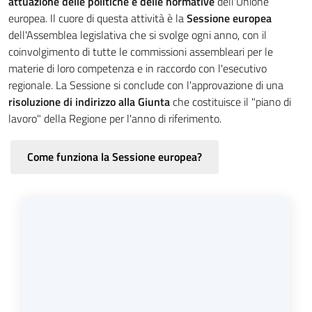
attuazione delle politiche e delle normative
dell'Unione
Sessioni
europea. Il cuore di questa attività è la
Sessione europea
europee
dell'Assemblea legislativa che si svolge ogni anno, con il
coinvolgimento di tutte le commissioni assembleari per le
Notizie
materie di loro competenza e in raccordo con l'esecutivo
regionale. La Sessione si conclude con l'approvazione di una
risoluzione di indirizzo alla Giunta
che costituisce il "piano di
lavoro" della Regione per l'anno di riferimento.
Assemblea
Come funziona la Sessione europea?
legislativa
Assemblea
Attività
Argomenti
Per i media