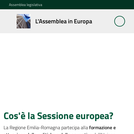
Vai al contenuto
Vai alla navigazione
Vai al footer
Assemblea legislativa
L'Assemblea
L'Assemblea in Europa
in Europa
L'Assemblea in Europa
Cos'è
la
Sessione
europea
La
Rete
europea
Cos'è la Sessione europea?
regionale
La Regione Emilia-Romagna partecipa alla
formazione e
Le