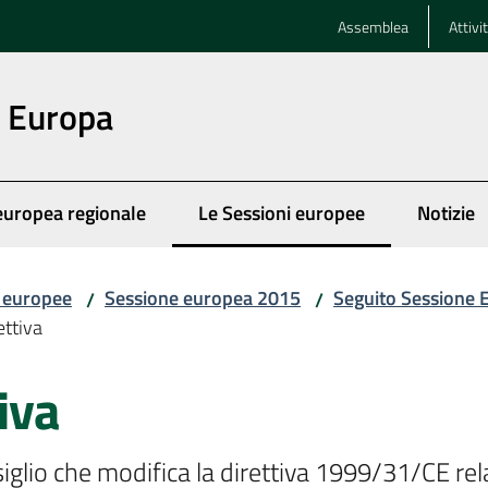
Assemblea
Attivi
n Europa
europea regionale
Le Sessioni europee
Notizie
Menu selezionato
i europee
Sessione europea 2015
Seguito Sessione
/
/
ettiva
iva
io che modifica la direttiva 1999/31/CE relativ