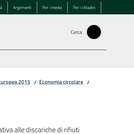
tà
Argomenti
Per i media
Per i cittadini
Cerca
 Europea 2015
Economia circolare
/
/
a alle discariche di rifiuti 