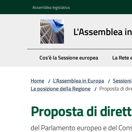
Vai al contenuto
Vai alla navigazione
Vai al footer
Assemblea legislativa
L'Assemblea i
Cos'è la Sessione europea
La Rete 
Home
L'Assemblea in Europa
Session
/
/
La posizione della Regione
Proposta di dir
/
Proposta di dirett
del Parlamento europeo e del Consigl