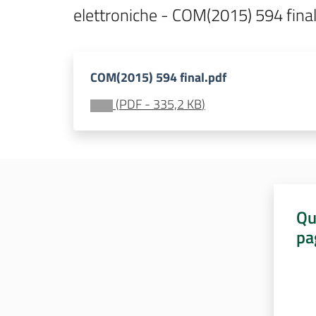
elettroniche - COM(2015) 594 fina
COM(2015) 594 final.pdf
(
PDF
-
335,2 KB
)
Qu
pa
Valut