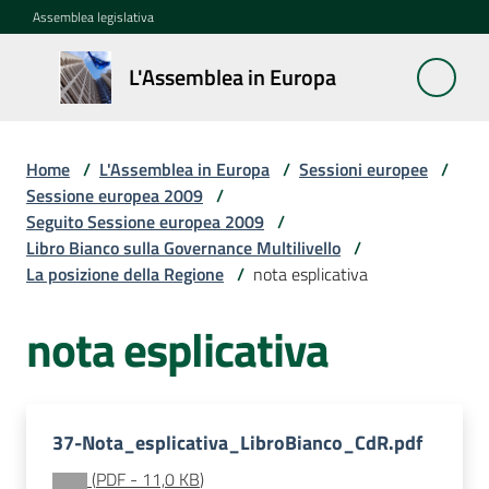
Vai al contenuto
Vai alla navigazione
Vai al footer
Assemblea legislativa
L'Assemblea
L'Assemblea in Europa
in Europa
Home
/
L'Assemblea in Europa
/
Sessioni europee
/
Cos'è
Sessione europea 2009
/
la
Seguito Sessione europea 2009
/
Sessione
Libro Bianco sulla Governance Multilivello
/
europea
La posizione della Regione
/
nota esplicativa
nota esplicativa
La
Rete
europea
regionale
37-Nota_esplicativa_LibroBianco_CdR.pdf
Le
(
PDF
-
11,0 KB
)