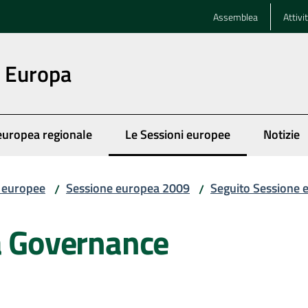
Assemblea
Attivi
n Europa
europea regionale
Le Sessioni europee
Notizie
Menu selezionato
i europee
Sessione europea 2009
Seguito Sessione 
/
/
la Governance