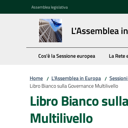
Vai al contenuto
Vai alla navigazione
Vai al footer
Assemblea legislativa
L'Assemblea i
Cos'è la Sessione europea
La Rete 
Home
L'Assemblea in Europa
Session
/
/
Libro Bianco sulla Governance Multilivello
Libro Bianco sul
Multilivello