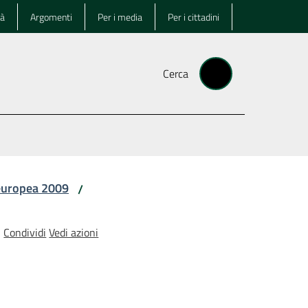
tà
Argomenti
Per i media
Per i cittadini
Cerca
europea 2009
/
Condividi
Vedi azioni