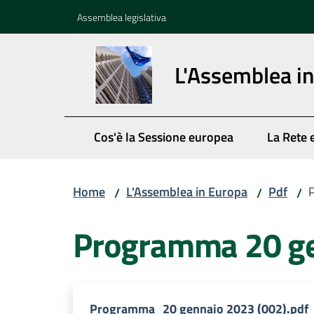
Vai al contenuto
Vai alla navigazione
Vai al footer
Assemblea legislativa
L'Assemblea i
Cos'è la Sessione europea
La Rete 
Home
L'Assemblea in Europa
Pdf
/
/
/
Programma 20 ge
Programma_20 gennaio 2023 (002).pdf