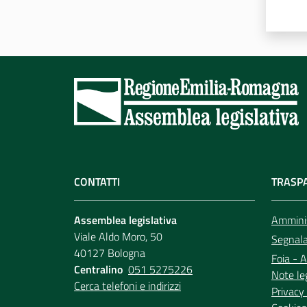
CONTATTI
TRASP
Assemblea legislativa
Amminis
Viale Aldo Moro, 50
Segnala 
40127 Bologna
Foia - A
Centralino
051 5275226
Note le
Cerca telefoni e indirizzi
Privacy 