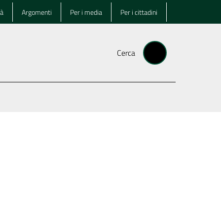
tà
Argomenti
Per i media
Per i cittadini
Cerca