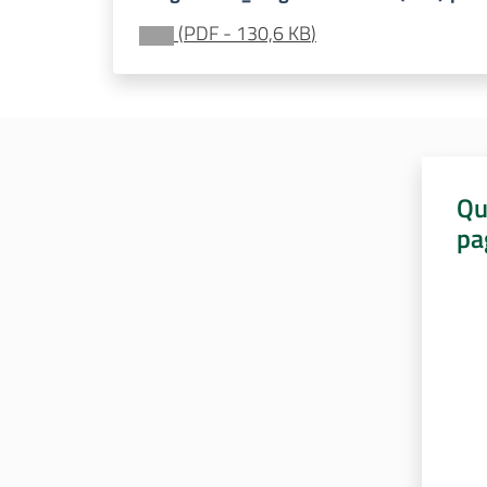
(
PDF
-
130,6 KB
)
Qu
pa
Valut