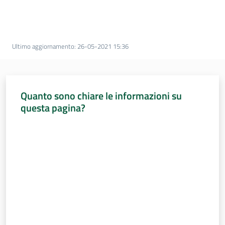
Sessioni
europee
Notizie
Ultimo aggiornamento
:
26-05-2021 15:36
Quanto sono chiare le informazioni su
questa pagina?
Assemblea
legislativa
Valuta da 1 a 5 stelle
Assemblea
Attività
Argomenti
Per i media