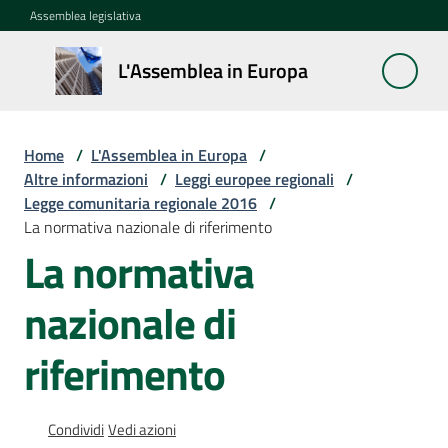
Vai al contenuto
Vai alla navigazione
Vai al footer
Assemblea legislativa
L'Assemblea
L'Assemblea in Europa
in Europa
Home
/
L'Assemblea in Europa
/
Cos'è
Altre informazioni
/
Leggi europee regionali
/
la
Legge comunitaria regionale 2016
/
Sessione
La normativa nazionale di riferimento
europea
La normativa
La
nazionale di
Rete
europea
riferimento
regionale
Le
Condividi
Vedi azioni