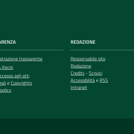
ARENZA
REDAZIONE
trazione trasparente
Responsabile sito
Redazione
illeciti
Credits
-
Scrivici
ccesso agli atti
Accessibilità
e
RSS
gali
e
Copyrights
Intranet
policy