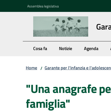
Vai al contenuto
Vai alla navigazione
Vai al footer
Assemblea legislativa
Gara
Cosa fa
Notizie
Agenda
Home
Garante per l'infanzia e l'adolesce
/
Salta al contenuto
"Una anagrafe per
famiglia"