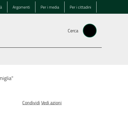
tà
Argomenti
Per i media
Per i cittadini
Cerca
miglia"
Condividi
Vedi azioni