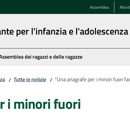
Assemblea
Attivi
nte per l'infanzia e l'adolescenza
Assemblea dei ragazzi e delle ragazze
nza
Tutte le notizie
"Una anagrafe per i minori fuori fa
/
/
 i minori fuori