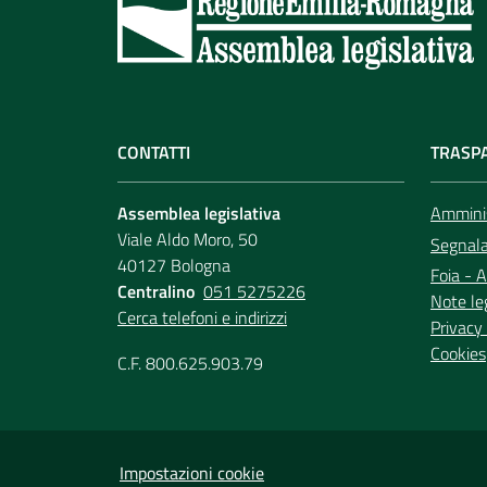
CONTATTI
TRASP
Assemblea legislativa
Amminis
Viale Aldo Moro, 50
Segnala 
40127 Bologna
Foia - A
Centralino
051 5275226
Note le
Cerca telefoni e indirizzi
Privacy 
Cookies
C.F. 800.625.903.79
Impostazioni cookie