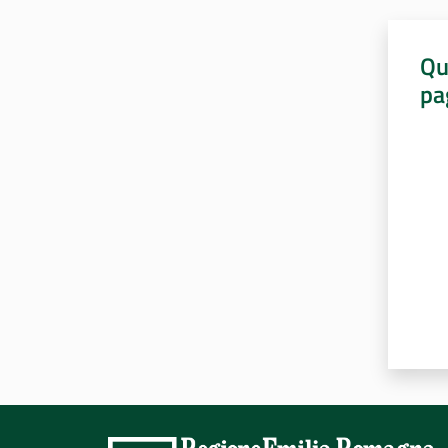
Qu
pa
Valut