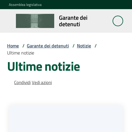
Vai al contenuto
Vai alla navigazione
Vai al footer
Assemblea legislativa
Garante dei
Garante
detenuti
dei
detenuti
Home
/
Garante dei detenuti
/
Notizie
/
Ultime notizie
Cosa
Ultime notizie
fa
Condividi
Vedi azioni
Notizie
Menu selezionato
Segnalazioni