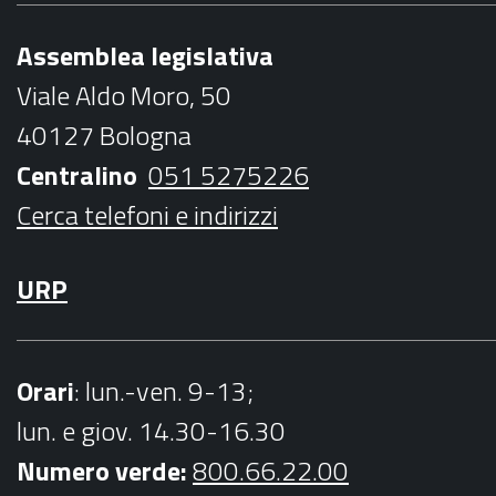
b
t
a
u
Assemblea legislativa
o
e
g
b
Viale Aldo Moro, 50
o
r
r
e
40127 Bologna
k
a
Centralino
051 5275226
m
Cerca telefoni e indirizzi
URP
Orari
: lun.-ven. 9-13;
lun. e giov. 14.30-16.30
Numero verde:
800.66.22.00