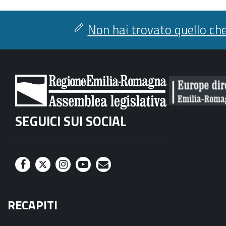
Non hai trovato quello che
SEGUICI SUI SOCIAL
F
T
I
Y
M
a
w
n
o
a
RECAPITI
c
i
s
u
i
e
t
t
t
l