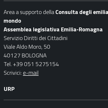
b
a
Area a supporto della
C
onsulta degli emili
o
g
mondo
o
r
Assemblea legislativa Emilia-Romagna
k
a
Servizio Diritti dei Cittadini
m
Viale Aldo Moro, 50
40127 BOLOGNA
Tel. +39 051 5275154
Scrivici:
e-mail
URP