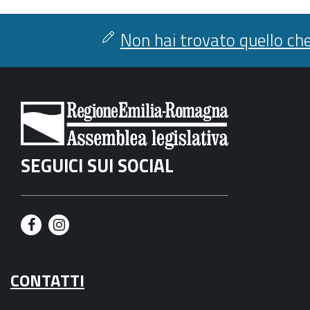
Non hai trovato quello che
SEGUICI SUI SOCIAL
F
I
a
n
CONTATTI
c
s
e
t