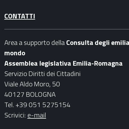
a
n
CONTATTI
c
s
e
t
b
a
Area a supporto della
C
onsulta degli emili
o
g
mondo
o
r
Assemblea legislativa Emilia-Romagna
k
a
Servizio Diritti dei Cittadini
m
Viale Aldo Moro, 50
40127 BOLOGNA
Tel. +39 051 5275154
Scrivici:
e-mail