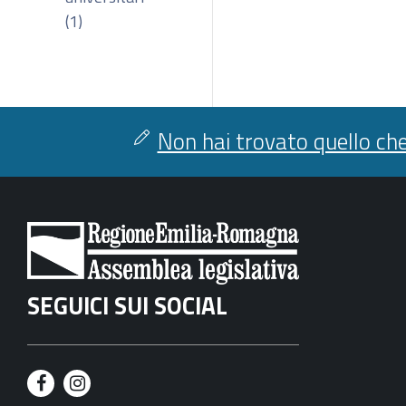
(1)
Non hai trovato quello che
SEGUICI SUI SOCIAL
F
I