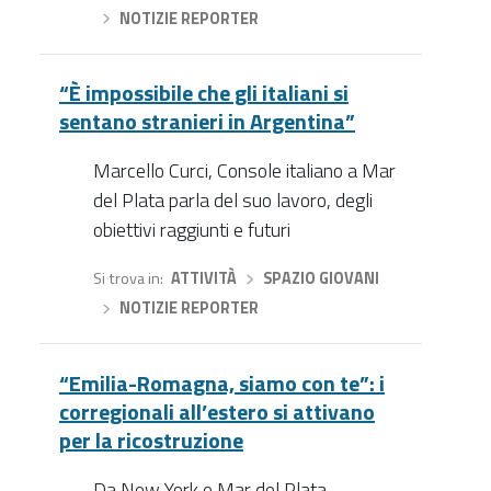
›
NOTIZIE REPORTER
“È impossibile che gli italiani si
sentano stranieri in Argentina”
Marcello Curci, Console italiano a Mar
del Plata parla del suo lavoro, degli
obiettivi raggiunti e futuri
Si trova in
ATTIVITÀ
›
SPAZIO GIOVANI
›
NOTIZIE REPORTER
“Emilia-Romagna, siamo con te”: i
corregionali all’estero si attivano
per la ricostruzione
Da New York e Mar del Plata