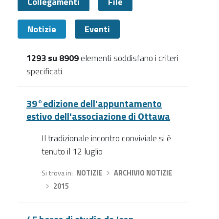
Collegamenti
File
Notizie
Eventi
1293 su 8909
elementi soddisfano i criteri
specificati
Notizie
39°edizione dell'appuntamento
estivo dell'associazione di Ottawa
Il tradizionale incontro conviviale si è
tenuto il 12 luglio
Si trova in
NOTIZIE
›
ARCHIVIO NOTIZIE
›
2015