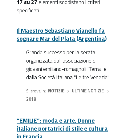
17 su 27
elementi soddisfano i criteri
specificati
Notizie
Il Maestro Sebastiano Vianello fa
sognare Mar del Plata (Argentina)
Grande successo per la serata
organizzata dall'associazione di
giovani emiliano-romagnoli "Terra" e
dalla Società Italiana "Le tre Venezie"
Si trova in
NOTIZIE
›
ULTIME NOTIZIE
›
2018
“EMILIE”: moda e arte. Donne
italiane portatrici di stile e cultura
in Francia.