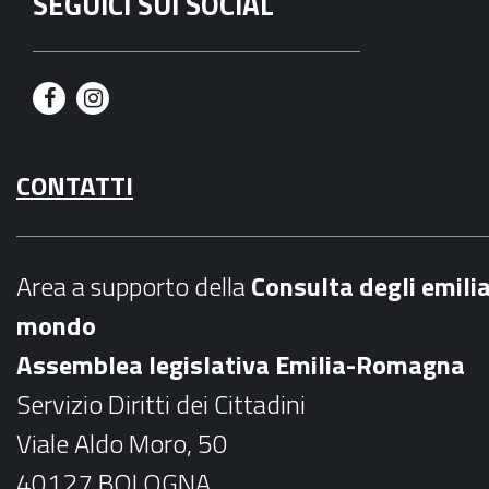
SEGUICI SUI SOCIAL
F
I
a
n
CONTATTI
c
s
e
t
b
a
Area a supporto della
C
onsulta degli emili
o
g
mondo
o
r
Assemblea legislativa Emilia-Romagna
k
a
Servizio Diritti dei Cittadini
m
Viale Aldo Moro, 50
40127 BOLOGNA