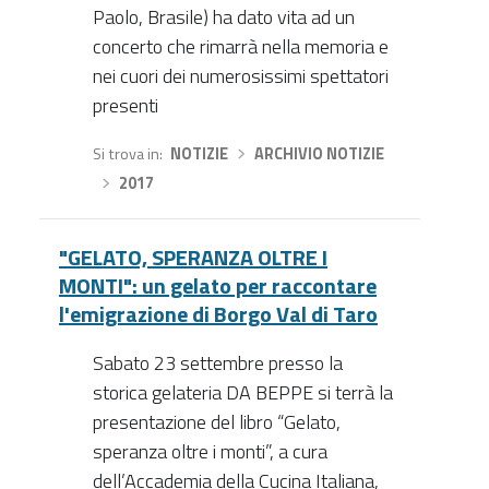
Paolo, Brasile) ha dato vita ad un
concerto che rimarrà nella memoria e
nei cuori dei numerosissimi spettatori
presenti
Si trova in
NOTIZIE
›
ARCHIVIO NOTIZIE
›
2017
"GELATO, SPERANZA OLTRE I
MONTI": un gelato per raccontare
l'emigrazione di Borgo Val di Taro
Sabato 23 settembre presso la
storica gelateria DA BEPPE si terrà la
presentazione del libro “Gelato,
speranza oltre i monti”, a cura
dell’Accademia della Cucina Italiana,