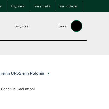
tà
Argomenti
Per i media
Per i cittadini
Seguici su
Cerca
brei in URSS e in Polonia
/
Condividi
Vedi azioni