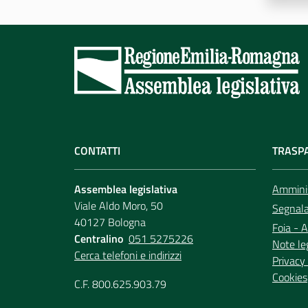
CONTATTI
TRASP
Assemblea legislativa
Amminis
Viale Aldo Moro, 50
Segnala 
40127 Bologna
Foia - A
Centralino
051 5275226
Note le
Cerca telefoni e indirizzi
Privacy 
Cookies
C.F. 800.625.903.79