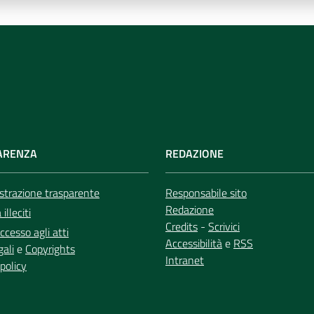
ARENZA
REDAZIONE
trazione trasparente
Responsabile sito
Redazione
illeciti
Credits
-
Scrivici
ccesso agli atti
Accessibilità
e
RSS
gali
e
Copyrights
Intranet
policy