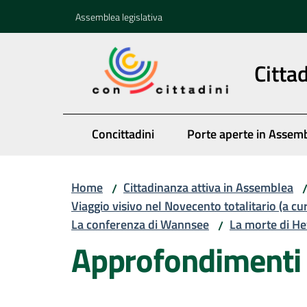
Vai al contenuto
Vai alla navigazione
Vai al footer
Assemblea legislativa
Citta
Concittadini
Porte aperte in Assem
Home
Cittadinanza attiva in Assemblea
/
Viaggio visivo nel Novecento totalitario (a cu
La conferenza di Wannsee
La morte di He
/
Approfondimenti