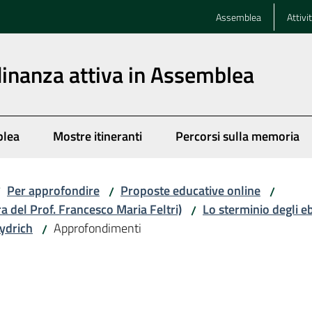
Assemblea
Attivi
dinanza attiva in Assemblea
blea
Mostre itineranti
Percorsi sulla memoria
Per approfondire
Proposte educative online
/
/
/
ra del Prof. Francesco Maria Feltri)
Lo sterminio degli e
/
ydrich
Approfondimenti
/