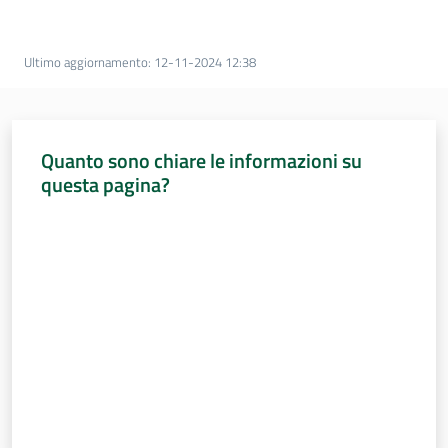
Percorsi
sulla
memoria
Ultimo aggiornamento
:
12-11-2024 12:38
Seguici
Quanto sono chiare le informazioni su
su
questa pagina?
Valuta da 1 a 5 stelle
Assemblea
legislativa