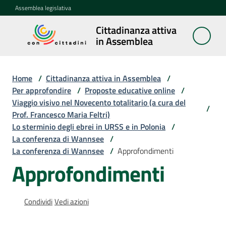
Vai al contenuto
Vai alla navigazione
Vai al footer
Assemblea legislativa
Cittadinanza attiva
Cittadinanza
in Assemblea
attiva in
Assemblea
Home
/
Cittadinanza attiva in Assemblea
/
Per approfondire
/
Proposte educative online
/
Viaggio visivo nel Novecento totalitario (a cura del
Concittadini
/
Prof. Francesco Maria Feltri)
Lo sterminio degli ebrei in URSS e in Polonia
/
Porte
La conferenza di Wannsee
/
aperte
La conferenza di Wannsee
/
Approfondimenti
in
Approfondimenti
Assemblea
Mostre
Condividi
Vedi azioni
itineranti