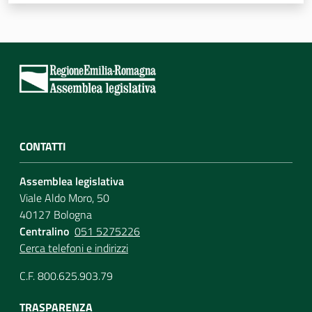
Assemblea
Attività
Argomenti
Per i media
CONTATTI
Assemblea legislativa
Per i cittadini
Viale Aldo Moro, 50
40127 Bologna
Centralino
051 5275226
Cerca telefoni e indirizzi
C.F. 800.625.903.79
TRASPARENZA