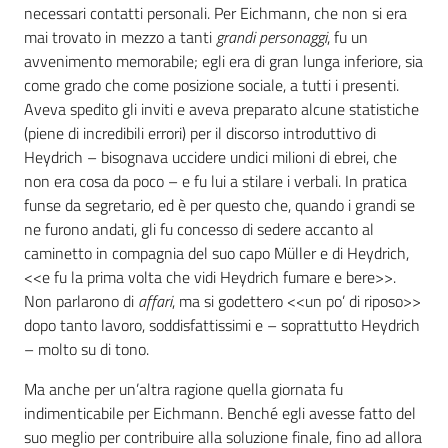
necessari contatti personali. Per Eichmann, che non si era
mai trovato in mezzo a tanti
grandi personaggi
, fu un
avvenimento memorabile; egli era di gran lunga inferiore, sia
come grado che come posizione sociale, a tutti i presenti.
Aveva spedito gli inviti e aveva preparato alcune statistiche
(piene di incredibili errori) per il discorso introduttivo di
Heydrich – bisognava uccidere undici milioni di ebrei, che
non era cosa da poco – e fu lui a stilare i verbali. In pratica
funse da segretario, ed è per questo che, quando i grandi se
ne furono andati, gli fu concesso di sedere accanto al
caminetto in compagnia del suo capo Müller e di Heydrich,
<<e fu la prima volta che vidi Heydrich fumare e bere>>.
Non parlarono di
affari
, ma si godettero <<un po’ di riposo>>
dopo tanto lavoro, soddisfattissimi e – soprattutto Heydrich
– molto su di tono.
Ma anche per un’altra ragione quella giornata fu
indimenticabile per Eichmann. Benché egli avesse fatto del
suo meglio per contribuire alla soluzione finale, fino ad allora