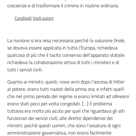
coscienze e di trasformare il crimine in routine ordinaria.
Assemblea
Condividi
Vedi azioni
Attività
La riunione si era resa necessaria perché la
soluzione finale
,
Argomenti
se doveva essere applicata in tutta l’Europa, richiedeva
qualcosa di più che il tacito consenso dell’apparato statale:
Per i media
richiedeva la collaborazione attiva di tutti i ministeri e di
tutti i servizi civili.
Per i cittadini
Quanto ai ministri, questi, nove anni dopo l’ascesa di Hitler
al potere, erano tutti nazisti della prima ora; e infatti quelli
che nel primo periodo del regime si erano limitati ad
allinearsi
erano stati poco per volta congedati. […] Il problema
tuttavia era molto più acuto per quel che riguardava gli alti
funzionari dei servizi civili, alle dirette dipendenze dei
ministri, poiché questi uomini, che sono l’ossatura di ogni
amministrazione governativa, non erano facilmente