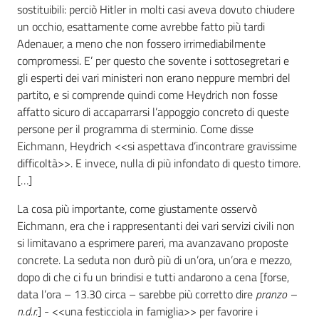
sostituibili: perciò Hitler in molti casi aveva dovuto chiudere
un occhio, esattamente come avrebbe fatto più tardi
Adenauer, a meno che non fossero irrimediabilmente
compromessi. E’ per questo che sovente i sottosegretari e
gli esperti dei vari ministeri non erano neppure membri del
partito, e si comprende quindi come Heydrich non fosse
affatto sicuro di accaparrarsi l’appoggio concreto di queste
persone per il programma di sterminio. Come disse
Eichmann, Heydrich <<si aspettava d’incontrare gravissime
difficoltà>>. E invece, nulla di più infondato di questo timore.
[…]
La cosa più importante, come giustamente osservò
Eichmann, era che i rappresentanti dei vari servizi civili non
si limitavano a esprimere pareri, ma avanzavano proposte
concrete. La seduta non durò più di un’ora, un’ora e mezzo,
dopo di che ci fu un brindisi e tutti andarono a cena [forse,
data l’ora – 13.30 circa – sarebbe più corretto dire
pranzo –
n.d.r.
] - <<una festicciola in famiglia>> per favorire i