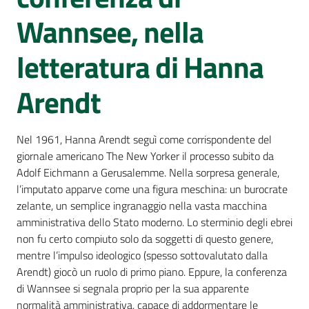
Percorsi
Wannsee, nella
sulla
memoria
letteratura di Hanna
Arendt
Seguici
su
Nel 1961, Hanna Arendt seguì come corrispondente del
giornale americano The New Yorker il processo subito da
Adolf Eichmann a Gerusalemme. Nella sorpresa generale,
l’imputato apparve come una figura meschina: un burocrate
zelante, un semplice ingranaggio nella vasta macchina
amministrativa dello Stato moderno. Lo sterminio degli ebrei
non fu certo compiuto solo da soggetti di questo genere,
mentre l’impulso ideologico (spesso sottovalutato dalla
Arendt) giocò un ruolo di primo piano. Eppure, la conferenza
Assemblea
di Wannsee si segnala proprio per la sua apparente
legislativa
normalità amministrativa, capace di addormentare le