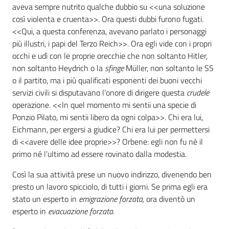
aveva sempre nutrito qualche dubbio su <<una soluzione
così violenta e cruenta>>. Ora questi dubbi furono fugati.
<<Qui, a questa conferenza, avevano parlato i personaggi
più illustri, i papi del Terzo Reich>>. Ora egli vide con i propri
occhi e udì con le proprie orecchie che non soltanto Hitler,
non soltanto Heydrich o la
sfinge
Müller, non soltanto le SS
o il partito, ma i più qualificati esponenti dei buoni vecchi
servizi civili si disputavano l’onore di dirigere questa
crudele
operazione
.
<<In quel momento mi sentii una specie di
Ponzio Pilato, mi sentii libero da ogni colpa>>. Chi era lui,
Eichmann, per ergersi a giudice? Chi era lui per permettersi
di <<avere delle idee proprie>>? Orbene: egli non fu né il
primo né l’ultimo ad essere rovinato dalla modestia.
Così la sua attività prese un nuovo indirizzo, divenendo ben
presto un lavoro spicciolo, di tutti i giorni. Se prima egli era
stato un esperto in
emigrazione forzata,
ora diventò un
esperto in
evacuazione forzata.