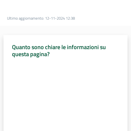
Percorsi
sulla
memoria
Ultimo aggiornamento
:
12-11-2024 12:38
Seguici
Quanto sono chiare le informazioni su
su
questa pagina?
Valuta da 1 a 5 stelle
Assemblea
legislativa