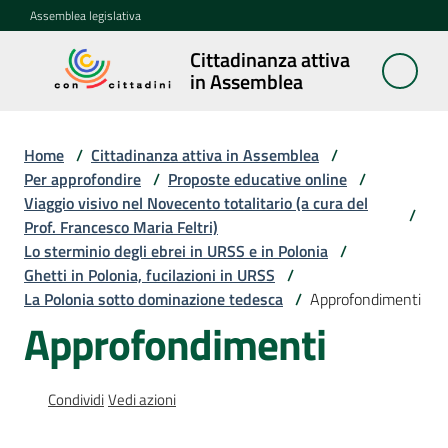
Vai al contenuto
Vai alla navigazione
Vai al footer
Assemblea legislativa
Cittadinanza attiva
Cittadinanza
in Assemblea
attiva in
Assemblea
Home
/
Cittadinanza attiva in Assemblea
/
Per approfondire
/
Proposte educative online
/
Viaggio visivo nel Novecento totalitario (a cura del
Concittadini
/
Prof. Francesco Maria Feltri)
Lo sterminio degli ebrei in URSS e in Polonia
/
Porte
Ghetti in Polonia, fucilazioni in URSS
/
aperte
La Polonia sotto dominazione tedesca
/
Approfondimenti
in
Approfondimenti
Assemblea
Mostre
Condividi
Vedi azioni
itineranti