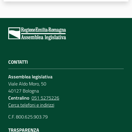
Assemblea
Attività
Argomenti
Per i media
CONTATTI
Assemblea legislativa
Per i cittadini
Viale Aldo Moro, 50
40127 Bologna
Centralino
051 5275226
Cerca telefoni e indirizzi
C.F. 800.625.903.79
TRASPARENZA