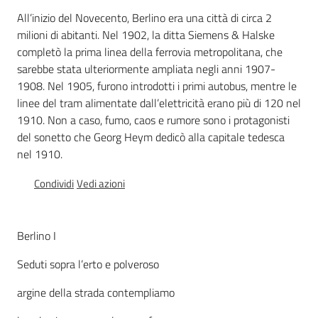
Percorsi
All’inizio del Novecento, Berlino era una città di circa 2
sulla
milioni di abitanti. Nel 1902, la ditta Siemens & Halske
memoria
completò la prima linea della ferrovia metropolitana, che
sarebbe stata ulteriormente ampliata negli anni 1907-
1908. Nel 1905, furono introdotti i primi autobus, mentre le
linee del tram alimentate dall’elettricità erano più di 120 nel
Seguici
1910. Non a caso, fumo, caos e rumore sono i protagonisti
su
del sonetto che Georg Heym dedicò alla capitale tedesca
nel 1910.
Condividi
Vedi azioni
Berlino I
Seduti sopra l’erto e polveroso
Assemblea
argine della strada contempliamo
legislativa