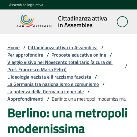
Vai al contenuto
Vai alla navigazione
Vai al footer
Assemblea legislativa
Cittadinanza attiva
Cittadinanza
in Assemblea
attiva in
Assemblea
Home
/
Cittadinanza attiva in Assemblea
/
Per approfondire
/
Proposte educative online
/
Viaggio visivo nel Novecento totalitario (a cura del
Concittadini
/
Prof. Francesco Maria Feltri)
L'ideologia nazista e il razzismo fascista
/
Porte
La Germania tra nazionalismo e comunismo
/
aperte
La potenza della Germania imperiale
/
in
Approfondimenti
/
Berlino: una metropoli modernissima
Assemblea
Berlino: una metropoli
Mostre
modernissima
itineranti