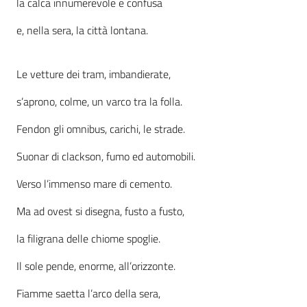
la calca innumerevole e confusa
Assemblea
e, nella sera, la città lontana.
Attività
Le vetture dei tram, imbandierate,
Argomenti
s’aprono, colme, un varco tra la folla.
Fendon gli omnibus, carichi, le strade.
Per i media
Suonar di clackson, fumo ed automobili.
Per i cittadini
Verso l’immenso mare di cemento.
Ma ad ovest si disegna, fusto a fusto,
la filigrana delle chiome spoglie.
Il sole pende, enorme, all’orizzonte.
Fiamme saetta l’arco della sera,