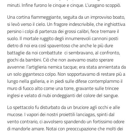
minuti. Infine furono le cinque e cinque. L’uragano scoppiò.
Una cortina fiammeggiante, seguita da un improvviso boato,
si levò verso il cielo. Un fragore indescrivibile, che inghiottiva
persino i colpi di partenza dei grossi calibri, fece tremare il
suolo. Il mortale ruggito degli innumerevoli cannoni posti
dietro di noi era così spaventoso che anche le più dure
battaglie da noi combattute ci sembravano, al confronto,
giochi da bambini. Ciò che non avevamo osato sperare
avvenne: l’artiglieria nemica tacque; era stata annientata da
un solo gigantesco colpo. Non sopportavamo di restare più a
lungo nella galleria, e in piedi sulle difese contemplammo il
muro di fuoco alto come una torre, gravante sulle trincee
inglesi e velato di nubi ondeggianti del colore del sangue.
Lo spettacolo fu disturbato da un bruciore agli occhi e alle
mucose. I vapori dei nostri proiettili lanciagas, spinti dal
vento contrario, ci avvolsero spandendo un fortissimo odore
di mandorle amare. Notai con preoccupazione che molti dei