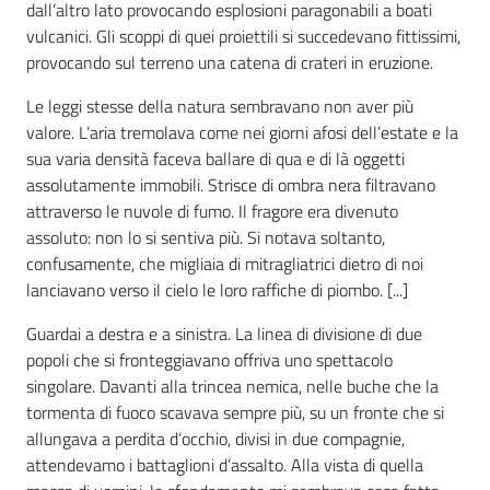
dall’altro lato provocando esplosioni paragonabili a boati
vulcanici. Gli scoppi di quei proiettili si succedevano fittissimi,
provocando sul terreno una catena di crateri in eruzione.
Le leggi stesse della natura sembravano non aver più
valore. L’aria tremolava come nei giorni afosi dell’estate e la
sua varia densità faceva ballare di qua e di là oggetti
assolutamente immobili. Strisce di ombra nera filtravano
attraverso le nuvole di fumo. Il fragore era divenuto
assoluto: non lo si sentiva più. Si notava soltanto,
confusamente, che migliaia di mitragliatrici dietro di noi
lanciavano verso il cielo le loro raffiche di piombo. [...]
Guardai a destra e a sinistra. La linea di divisione di due
popoli che si fronteggiavano offriva uno spettacolo
singolare. Davanti alla trincea nemica, nelle buche che la
tormenta di fuoco scavava sempre più, su un fronte che si
allungava a perdita d’occhio, divisi in due compagnie,
attendevamo i battaglioni d’assalto. Alla vista di quella