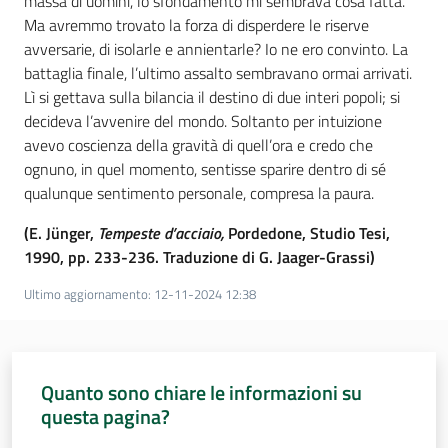
massa di uomini, lo sfondamento mi sembrava cosa fatta.
Ma avremmo trovato la forza di disperdere le riserve
avversarie, di isolarle e annientarle? Io ne ero convinto. La
battaglia finale, l’ultimo assalto sembravano ormai arrivati.
Lì si gettava sulla bilancia il destino di due interi popoli; si
decideva l’avvenire del mondo. Soltanto per intuizione
avevo coscienza della gravità di quell’ora e credo che
ognuno, in quel momento, sentisse sparire dentro di sé
qualunque sentimento personale, compresa la paura.
(E. Jünger,
Tempeste d’acciaio,
Pordedone, Studio Tesi,
1990, pp. 233-236. Traduzione di G. Jaager-Grassi)
Ultimo aggiornamento
:
12-11-2024 12:38
Quanto sono chiare le informazioni su
questa pagina?