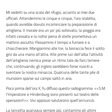
Assemblea
Mi sedetti su una scala del rifugio, accanto ai miei due
ufficiali. Attendemmo le cinque e cinque, l’ora stabilita,
Attività
quando avrebbe dovuto incominciare la preparazione di
artiglieria. Il morale era un po’ più sollevato; la pioggia era
Argomenti
infatti cessata e la notte piena di stelle prometteva un
mattino asciutto. Passammo il tempo a fumare e a
Per i media
chiacchierare. Mangiammo alle tre; la borraccia fece il solito
giro da una mano all’altra. Alle prime luci dell’alba l’attività
dell’artiglieria nemica prese un ritmo tale da farci temere
Per i cittadini
che, continuando, gli inglesi sarebbero forse riusciti a
sventare la nostra minaccia. Qualcuna delle tante pile di
munizioni sparse sul campo saltò in aria.
Poco prima dell’ora X, fu diffuso questo radiogramma: <<S.M.
l’Imperatore e Hindenburg sono presenti sul teatro delle
operazioni!>>. Vivi applausi salutarono quell’annuncio.
La lancetta avanzava sempre più; contammo gli ultimi