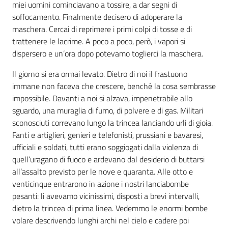
miei uomini cominciavano a tossire, a dar segni di
soffocamento. Finalmente decisero di adoperare la
maschera. Cercai di reprimere i primi colpi di tosse e di
trattenere le lacrime. A poco a poco, però, i vapori si
dispersero e un’ora dopo potevamo toglierci la maschera.
Il giorno si era ormai levato. Dietro di noi il frastuono
immane non faceva che crescere, benché la cosa sembrasse
impossibile. Davanti a noi si alzava, impenetrabile allo
sguardo, una muraglia di fumo, di polvere e di gas. Militari
sconosciuti correvano lungo la trincea lanciando urli di gioia.
Fanti e artiglieri, genieri e telefonisti, prussiani e bavaresi,
ufficiali e soldati, tutti erano soggiogati dalla violenza di
quell’uragano di fuoco e ardevano dal desiderio di buttarsi
all’assalto previsto per le nove e quaranta. Alle otto e
venticinque entrarono in azione i nostri lanciabombe
pesanti: li avevamo vicinissimi, disposti a brevi intervalli,
dietro la trincea di prima linea. Vedemmo le enormi bombe
volare descrivendo lunghi archi nel cielo e cadere poi