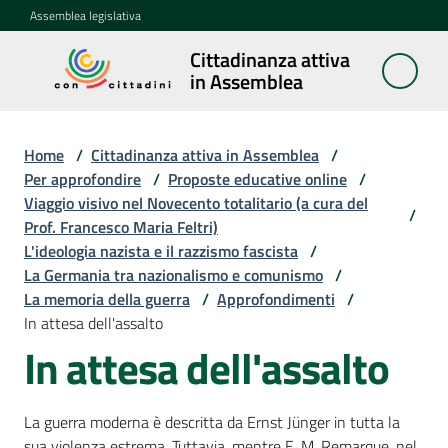
Vai al contenuto
Vai alla navigazione
Vai al footer
Assemblea legislativa
Cittadinanza attiva
Cittadinanza
in Assemblea
attiva in
Assemblea
Home
/
Cittadinanza attiva in Assemblea
/
Per approfondire
/
Proposte educative online
/
Viaggio visivo nel Novecento totalitario (a cura del
Concittadini
/
Prof. Francesco Maria Feltri)
L'ideologia nazista e il razzismo fascista
/
Porte
La Germania tra nazionalismo e comunismo
/
aperte
La memoria della guerra
/
Approfondimenti
/
in
In attesa dell'assalto
Assemblea
In attesa dell'assalto
Mostre
itineranti
La guerra moderna è descritta da Ernst Jünger in tutta la
sua violenza estrema. Tuttavia, mentre E. M. Remarque, nel