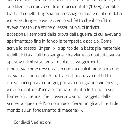
Percorsi
suo Niente di nuovo sul fronte occidentale (1928), avrebbe
sulla
tratto da quella tragedia un messaggio morale di rifiuto della
memoria
violenza, Jünger pose l’accento sul fatto che il conflitto
aveva creato una stirpe di esseri nuovi, di individui
eccezionali, temprati dalla prova della guerra, di cui avevano
sperimentato fino in fondo la tempesta d'acciaio. Come
Seguici
scrive lo stesso Jünger, <<lo spirito della battaglia materiale
su
e della lotta all'ultimo sangue, che viene combattuta senza
speranza di ritirata, brutalmente, selvaggiamente,
produceva come nessun altro uomini quali il mondo non ne
aveva mai conosciuti. Si trattava di una razza del tutto
nuova, incorporava energia, portava una grande violenza...,
vincitori, nature d'acciaio, connaturati alla lotta nella sua
forma più orrenda... Se li osservo... sono irraggiato dalla
scoperta: questo è l'uomo nuovo... Saranno gli architetti del
mondo su un fondamento di macerie>>.
Assemblea
Condividi
Vedi azioni
legislativa