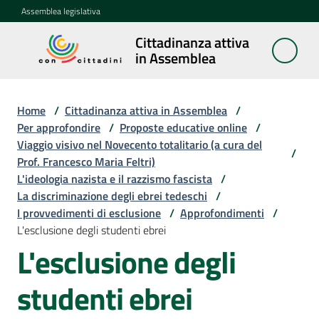
Vai al contenuto
Vai alla navigazione
Vai al footer
Assemblea legislativa
Cittadinanza attiva
Cittadinanza
in Assemblea
attiva in
Assemblea
Home
/
Cittadinanza attiva in Assemblea
/
Per approfondire
/
Proposte educative online
/
Viaggio visivo nel Novecento totalitario (a cura del
Concittadini
/
Prof. Francesco Maria Feltri)
L'ideologia nazista e il razzismo fascista
/
Porte
La discriminazione degli ebrei tedeschi
/
aperte
I provvedimenti di esclusione
/
Approfondimenti
/
in
L'esclusione degli studenti ebrei
Assemblea
L'esclusione degli
Mostre
studenti ebrei
itineranti