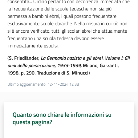
consentita... Ordino pertanto con decorrenza immediata che
la frequentazione delle scuole tedesche non sia più
Assemblea
permessa a bambini ebrei, i quali possono frequentare
esclusivamente scuole ebraiche. Nella misura in cui ciò non
Attività
si è ancora verificato, tutti gli scolari ebrei che attualmente
frequentano una scuola tedesca devono essere
Argomenti
immediatamente espulsi.
(S. Friedländer,
La Germania nazista e gli ebrei. Volume I: Gli
Per i media
anni della persecuzione, 1933-1939,
Milano, Garzanti,
1998, p. 290. Traduzione di S. Minucci)
Per i cittadini
Ultimo aggiornamento
:
12-11-2024 12:38
Quanto sono chiare le informazioni su
questa pagina?
Valuta da 1 a 5 stelle