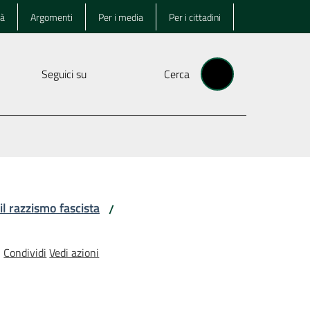
tà
Argomenti
Per i media
Per i cittadini
Seguici su
Cerca
 il razzismo fascista
/
Condividi
Vedi azioni