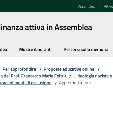
Assemblea
Attivi
dinanza attiva in Assemblea
blea
Mostre itineranti
Percorsi sulla memoria
Per approfondire
Proposte educative online
/
/
/
ra del Prof. Francesco Maria Feltri)
L'ideologia nazista e
/
provvedimenti di esclusione
Approfondimenti
/