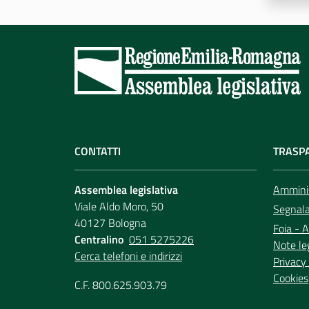
CONTATTI
TRASP
Assemblea legislativa
Amminis
Viale Aldo Moro, 50
Segnala 
40127 Bologna
Foia - A
Centralino
051 5275226
Note le
Cerca telefoni e indirizzi
Privacy 
Cookies
C.F. 800.625.903.79