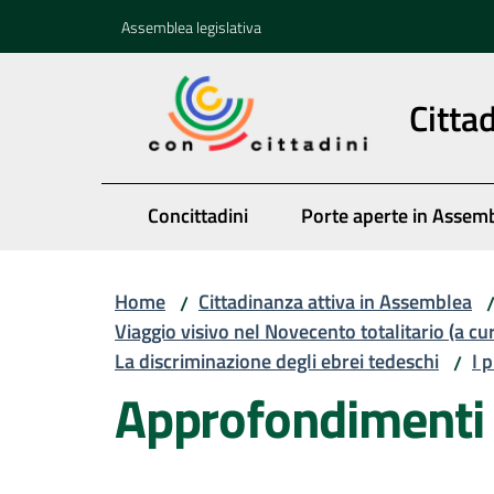
Vai al contenuto
Vai alla navigazione
Vai al footer
Assemblea legislativa
Citta
Concittadini
Porte aperte in Assem
Home
Cittadinanza attiva in Assemblea
/
Viaggio visivo nel Novecento totalitario (a cu
La discriminazione degli ebrei tedeschi
I 
/
Approfondimenti