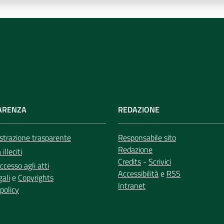
ARENZA
REDAZIONE
trazione trasparente
Responsabile sito
Redazione
illeciti
Credits
-
Scrivici
ccesso agli atti
Accessibilità
e
RSS
gali
e
Copyrights
Intranet
policy