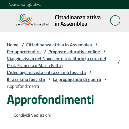
Vai al contenuto
Vai alla navigazione
Vai al footer
Assemblea legislativa
Cittadinanza attiva
Cittadinanza
in Assemblea
attiva in
Assemblea
Home
/
Cittadinanza attiva in Assemblea
/
Per approfondire
/
Proposte educative online
/
Viaggio visivo nel Novecento totalitario (a cura del
Concittadini
/
Prof. Francesco Maria Feltri)
L'ideologia nazista e il razzismo fascista
/
Porte
Il razzismo fascista
/
La propaganda di guerra
/
aperte
Approfondimenti
in
Approfondimenti
Assemblea
Mostre
Condividi
Vedi azioni
itineranti