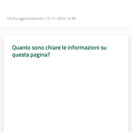
Percorsi
sulla
memoria
Ultimo aggiornamento
:
12-11-2024 12:38
Seguici
Quanto sono chiare le informazioni su
su
questa pagina?
Valuta da 1 a 5 stelle
Assemblea
legislativa