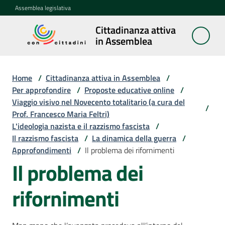
Vai al contenuto
Vai alla navigazione
Vai al footer
Assemblea legislativa
Cittadinanza attiva
Cittadinanza
in Assemblea
attiva in
Assemblea
Home
/
Cittadinanza attiva in Assemblea
/
Per approfondire
/
Proposte educative online
/
Viaggio visivo nel Novecento totalitario (a cura del
Concittadini
/
Prof. Francesco Maria Feltri)
L'ideologia nazista e il razzismo fascista
/
Porte
Il razzismo fascista
/
La dinamica della guerra
/
aperte
Approfondimenti
/
Il problema dei rifornimenti
in
Il problema dei
Assemblea
rifornimenti
Mostre
itineranti