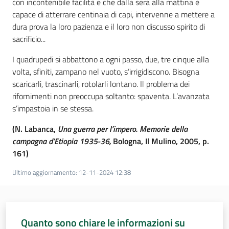
con incontenibile facilità e che dalla sera alla mattina è
capace di atterrare centinaia di capi, intervenne a mettere a
Assemblea
dura prova la loro pazienza e il loro non discusso spirito di
sacrificio...
Attività
I quadrupedi si abbattono a ogni passo, due, tre cinque alla
Argomenti
volta, sfiniti, zampano nel vuoto, s’irrigidiscono. Bisogna
scaricarli, trascinarli, rotolarli lontano. Il problema dei
rifornimenti non preoccupa soltanto: spaventa. L’avanzata
Per i media
s’impastoia in se stessa.
(N. Labanca,
Una guerra per l’impero. Memorie della
Per i cittadini
campagna d’Etiopia 1935-36,
Bologna, Il Mulino, 2005, p.
161)
Ultimo aggiornamento
:
12-11-2024 12:38
Quanto sono chiare le informazioni su