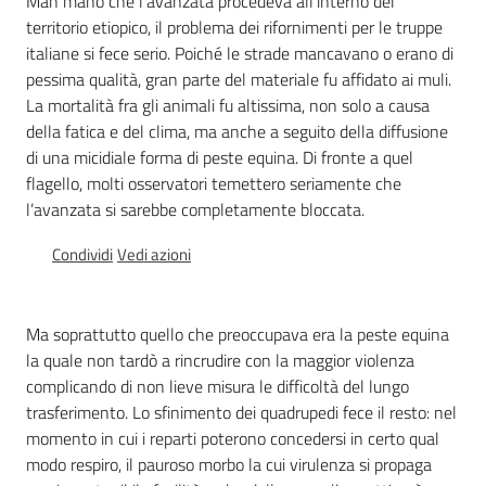
Man mano che l’avanzata procedeva all’interno del
Percorsi
territorio etiopico, il problema dei rifornimenti per le truppe
sulla
italiane si fece serio. Poiché le strade mancavano o erano di
memoria
pessima qualità, gran parte del materiale fu affidato ai muli.
La mortalità fra gli animali fu altissima, non solo a causa
della fatica e del clima, ma anche a seguito della diffusione
di una micidiale forma di peste equina. Di fronte a quel
Seguici
flagello, molti osservatori temettero seriamente che
su
l’avanzata si sarebbe completamente bloccata.
Condividi
Vedi azioni
Ma soprattutto quello che preoccupava era la peste equina
la quale non tardò a rincrudire con la maggior violenza
complicando di non lieve misura le difficoltà del lungo
trasferimento. Lo sfinimento dei quadrupedi fece il resto: nel
momento in cui i reparti poterono concedersi in certo qual
Assemblea
modo respiro, il pauroso morbo la cui virulenza si propaga
legislativa