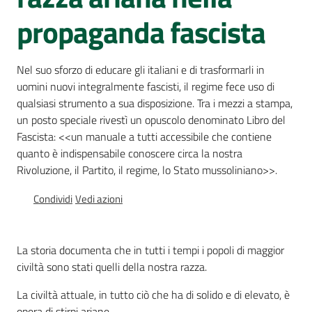
Percorsi
propaganda fascista
sulla
memoria
Nel suo sforzo di educare gli italiani e di trasformarli in
uomini nuovi integralmente fascisti, il regime fece uso di
qualsiasi strumento a sua disposizione. Tra i mezzi a stampa,
Seguici
un posto speciale rivestì un opuscolo denominato Libro del
su
Fascista: <<un manuale a tutti accessibile che contiene
quanto è indispensabile conoscere circa la nostra
Rivoluzione, il Partito, il regime, lo Stato mussoliniano>>.
Condividi
Vedi azioni
La storia documenta che in tutti i tempi i popoli di maggior
civiltà sono stati quelli della nostra razza.
Assemblea
La civiltà attuale, in tutto ciò che ha di solido e di elevato, è
legislativa
opera di stirpi ariane.