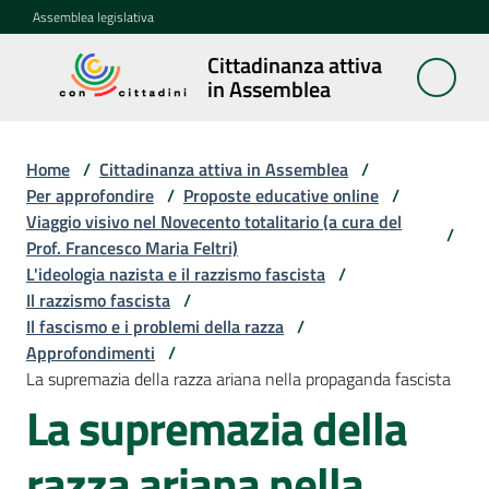
Vai al contenuto
Vai alla navigazione
Vai al footer
Assemblea legislativa
Cittadinanza attiva
Cittadinanza
in Assemblea
attiva in
Assemblea
Home
/
Cittadinanza attiva in Assemblea
/
Per approfondire
/
Proposte educative online
/
Viaggio visivo nel Novecento totalitario (a cura del
Concittadini
/
Prof. Francesco Maria Feltri)
L'ideologia nazista e il razzismo fascista
/
Porte
Il razzismo fascista
/
aperte
Il fascismo e i problemi della razza
/
in
Approfondimenti
/
Assemblea
La supremazia della razza ariana nella propaganda fascista
La supremazia della
Mostre
itineranti
razza ariana nella