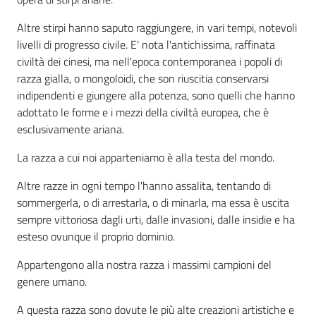
Altre stirpi hanno saputo raggiungere, in vari tempi, notevoli
Assemblea
livelli di progresso civile. E' nota l'antichissima, raffinata
civiltà dei cinesi, ma nell'epoca contemporanea i popoli di
Attività
razza gialla, o mongoloidi, che son riuscitia conservarsi
indipendenti e giungere alla potenza, sono quelli che hanno
Argomenti
adottato le forme e i mezzi della civiltà europea, che è
esclusivamente ariana.
Per i media
La razza a cui noi apparteniamo è alla testa del mondo.
Altre razze in ogni tempo l'hanno assalita, tentando di
Per i cittadini
sommergerla, o di arrestarla, o di minarla, ma essa è uscita
sempre vittoriosa dagli urti, dalle invasioni, dalle insidie e ha
esteso ovunque il proprio dominio.
Appartengono alla nostra razza i massimi campioni del
genere umano.
A questa razza sono dovute le più alte creazioni artistiche e