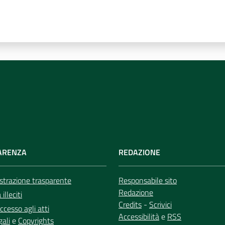
ARENZA
REDAZIONE
trazione trasparente
Responsabile sito
Redazione
illeciti
Credits
-
Scrivici
ccesso agli atti
Accessibilità
e
RSS
gali
e
Copyrights