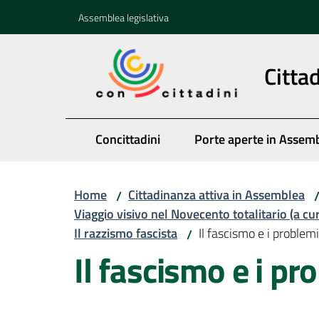
Vai al contenuto
Vai alla navigazione
Vai al footer
Assemblea legislativa
Citta
Concittadini
Porte aperte in Assem
Home
Cittadinanza attiva in Assemblea
/
Viaggio visivo nel Novecento totalitario (a cu
Il razzismo fascista
Il fascismo e i problemi
/
Il fascismo e i pr