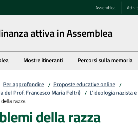
Assemblea
Attivi
dinanza attiva in Assemblea
blea
Mostre itineranti
Percorsi sulla memoria
Per approfondire
Proposte educative online
/
/
/
ra del Prof. Francesco Maria Feltri)
L'ideologia nazista e
/
 della razza
oblemi della razza