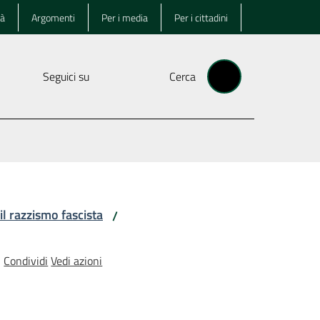
tà
Argomenti
Per i media
Per i cittadini
Seguici su
Cerca
 il razzismo fascista
/
Condividi
Vedi azioni