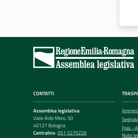
CONTATTI
TRASP
Assemblea legislativa
Amminis
Viale Aldo Moro, 50
Segnala 
40127 Bologna
Foia - A
Centralino
051 5275226
Note le