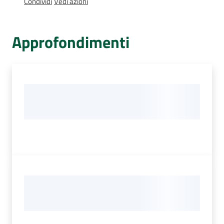
Condividi
Vedi azioni
Percorsi
sulla
memoria
Approfondimenti
Seguici
su
Assemblea
legislativa