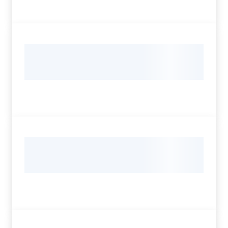
Assemblea
Attività
Argomenti
Per i media
Per i cittadini