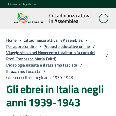
Vai al contenuto
Vai alla navigazione
Vai al footer
Assemblea legislativa
Cittadinanza attiva
Cittadinanza
in Assemblea
attiva in
Assemblea
Home
/
Cittadinanza attiva in Assemblea
/
Per approfondire
/
Proposte educative online
/
Viaggio visivo nel Novecento totalitario (a cura del
Concittadini
/
Prof. Francesco Maria Feltri)
L'ideologia nazista e il razzismo fascista
/
Porte
Il razzismo fascista
/
aperte
Gli ebrei in Italia negli anni 1939-1943
in
Gli ebrei in Italia negli
Assemblea
anni 1939-1943
Mostre
itineranti