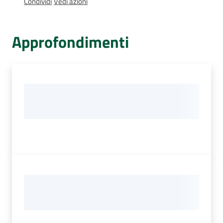
Condividi
Vedi azioni
Percorsi
sulla
memoria
Approfondimenti
Seguici
su
Assemblea
legislativa