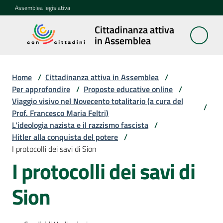
Vai al contenuto
Vai alla navigazione
Vai al footer
Assemblea legislativa
Cittadinanza attiva
Cittadinanza
in Assemblea
attiva in
Assemblea
Home
/
Cittadinanza attiva in Assemblea
/
Per approfondire
/
Proposte educative online
/
Viaggio visivo nel Novecento totalitario (a cura del
Concittadini
/
Prof. Francesco Maria Feltri)
L'ideologia nazista e il razzismo fascista
/
Porte
Hitler alla conquista del potere
/
aperte
I protocolli dei savi di Sion
in
I protocolli dei savi di
Assemblea
Sion
Mostre
itineranti