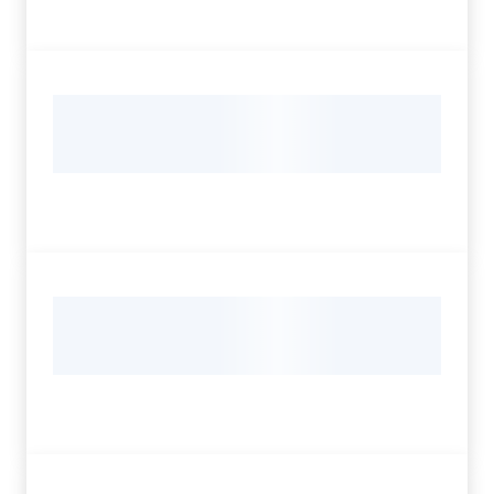
Assemblea
Attività
Argomenti
Per i media
Per i cittadini