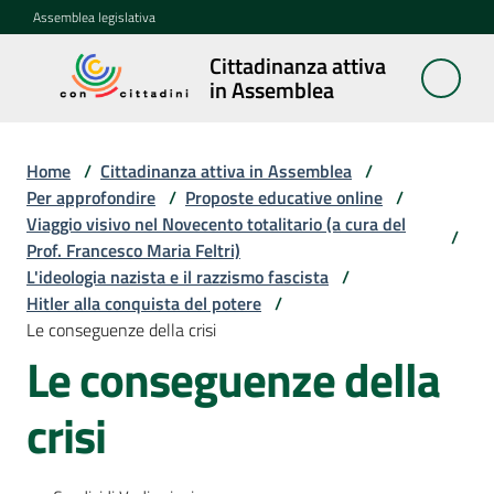
Vai al contenuto
Vai alla navigazione
Vai al footer
Assemblea legislativa
Cittadinanza attiva
Cittadinanza
in Assemblea
attiva in
Assemblea
Home
/
Cittadinanza attiva in Assemblea
/
Per approfondire
/
Proposte educative online
/
Viaggio visivo nel Novecento totalitario (a cura del
Concittadini
/
Prof. Francesco Maria Feltri)
L'ideologia nazista e il razzismo fascista
/
Porte
Hitler alla conquista del potere
/
aperte
Le conseguenze della crisi
in
Le conseguenze della
Assemblea
crisi
Mostre
itineranti