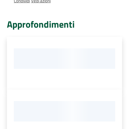
Condividi
Vedi azioni
Percorsi
sulla
memoria
Approfondimenti
Seguici
su
Assemblea
legislativa