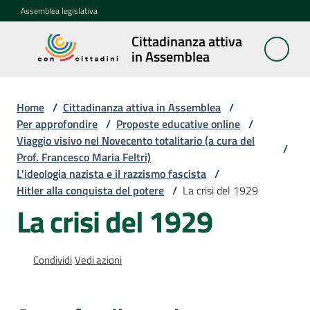
Vai al contenuto
Vai alla navigazione
Vai al footer
Assemblea legislativa
Cittadinanza attiva
Cittadinanza
in Assemblea
attiva in
Assemblea
Home
/
Cittadinanza attiva in Assemblea
/
Per approfondire
/
Proposte educative online
/
Viaggio visivo nel Novecento totalitario (a cura del
Concittadini
/
Prof. Francesco Maria Feltri)
L'ideologia nazista e il razzismo fascista
/
Porte
Hitler alla conquista del potere
/
La crisi del 1929
aperte
La crisi del 1929
in
Assemblea
Condividi
Vedi azioni
Mostre
itineranti