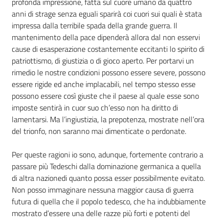
profonda impressione, fatta sul cuore umano da quattro
anni di strage senza eguali sparirà coi cuori sui quali è stata
Assemblea
impressa dalla terribile spada della grande guerra. Il
mantenimento della pace dipenderà allora dal non esservi
Attività
cause di esasperazione costantemente eccitanti lo spirito di
patriottismo, di giustizia o di gioco aperto. Per portarvi un
Argomenti
rimedio le nostre condizioni possono essere severe, possono
essere rigide ed anche implacabili, nel tempo stesso esse
Per i media
possono essere così giuste che il paese al quale esse sono
imposte sentirà in cuor suo ch’esso non ha diritto di
lamentarsi. Ma l’ingiustizia, la prepotenza, mostrate nell’ora
Per i cittadini
del trionfo, non saranno mai dimenticate o perdonate.
Per queste ragioni io sono, adunque, fortemente contrario a
passare più Tedeschi dalla dominazione germanica a quella
di altra nazionedi quanto possa esser possibilmente evitato.
Non posso immaginare nessuna maggior causa di guerra
futura di quella che il popolo tedesco, che ha indubbiamente
mostrato d’essere una delle razze più forti e potenti del