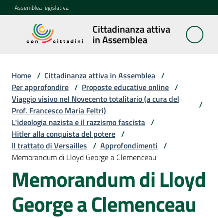
Vai al contenuto
Vai alla navigazione
Vai al footer
Assemblea legislativa
Cittadinanza attiva
Cittadinanza
in Assemblea
attiva in
Assemblea
Home
/
Cittadinanza attiva in Assemblea
/
Per approfondire
/
Proposte educative online
/
Viaggio visivo nel Novecento totalitario (a cura del
Concittadini
/
Prof. Francesco Maria Feltri)
L'ideologia nazista e il razzismo fascista
/
Porte
Hitler alla conquista del potere
/
aperte
Il trattato di Versailles
/
Approfondimenti
/
in
Memorandum di Lloyd George a Clemenceau
Assemblea
Memorandum di Lloyd
Mostre
George a Clemenceau
itineranti