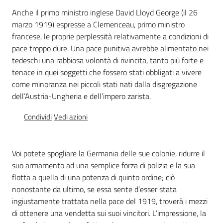
Percorsi
Anche il primo ministro inglese David Lloyd George (il 26
sulla
marzo 1919) espresse a Clemenceau, primo ministro
memoria
francese, le proprie perplessità relativamente a condizioni di
pace troppo dure. Una pace punitiva avrebbe alimentato nei
tedeschi una rabbiosa volontà di rivincita, tanto più forte e
tenace in quei soggetti che fossero stati obbligati a vivere
Seguici
come minoranza nei piccoli stati nati dalla disgregazione
su
dell’Austria-Ungheria e dell’impero zarista.
Condividi
Vedi azioni
Voi potete spogliare la Germania delle sue colonie, ridurre il
suo armamento ad una semplice forza di polizia e la sua
flotta a quella di una potenza di quinto ordine; ciò
nonostante da ultimo, se essa sente d’esser stata
ingiustamente trattata nella pace del 1919, troverà i mezzi
Assemblea
di ottenere una vendetta sui suoi vincitori. L’impressione, la
legislativa